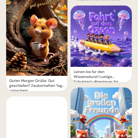
Leinen los für den
Wissensdurst! Lustige
Guten Morgen Grüße: Gut
Schulstart-Abenteuer für
geschlafen? Zauberhaften Tag
Instagram.
wünschen!