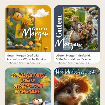
Guten Morgen Grußbild
„Guten Morgen“ Grußbild:
kostenlos – Wünsche für einen
Süße Teddybären für einen
schönen Start in den Tag
schönen Start in den Tag