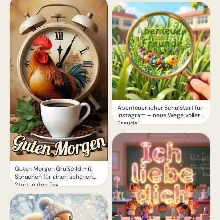
Abenteuerlicher Schulstart für
Instagram – neue Wege voller
Freude!
Guten Morgen Grußbild mit
Sprüchen für einen schönen
Start in den Tag