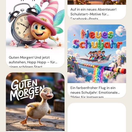
Auf in ein neues Abenteuer!
Schulstart-Motive für
Facebook-Posts
Guten Morgen! Und jetzt
aufstehen, Hopp Hopp – für
einen schönen Start
Ein farbenfroher Flug in ein
neues Schuljahr: Emotionale
Bilder für Instagram