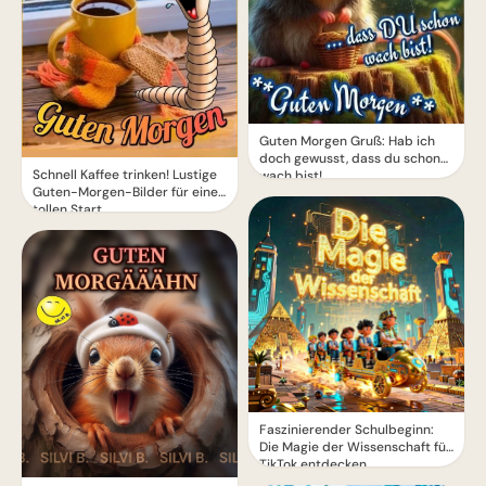
Guten Morgen Gruß: Hab ich
doch gewusst, dass du schon
Schnell Kaffee trinken! Lustige
wach bist!
Guten-Morgen-Bilder für einen
tollen Start
Faszinierender Schulbeginn:
Die Magie der Wissenschaft für
TikTok entdecken