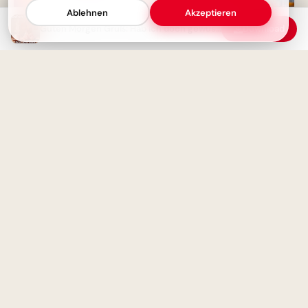
Ablehnen
Akzeptieren
Guten Morgen! Lass uns diesen
Guten Morgen Gruß: Hab ich doch gewusst, dass du schon wach bist!
Download
Tag gut machen – Für einen
schönen Start
Neugier auf Wissen: Ein
inspirierendes Schullabor-Bild
für WhatsApp
Guten Morgen Grußbild mit
Wünschen: Ich wünsche dir
Morgenröte des Wissens:
einen schönen Tag!
Freudige Schulstart-Grüße für
Snapchat teilen