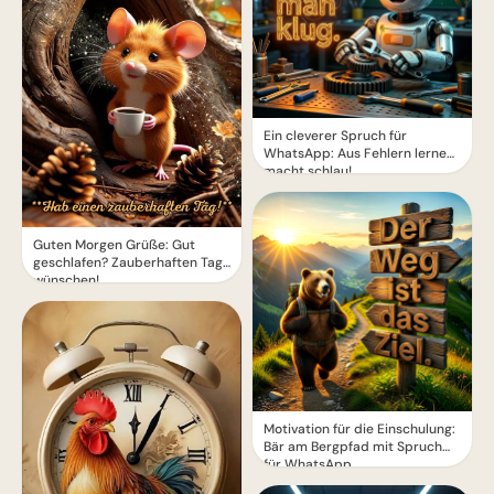
Ein cleverer Spruch für
WhatsApp: Aus Fehlern lernen
macht schlau!
Guten Morgen Grüße: Gut
geschlafen? Zauberhaften Tag
wünschen!
Motivation für die Einschulung:
Bär am Bergpfad mit Spruch
für WhatsApp