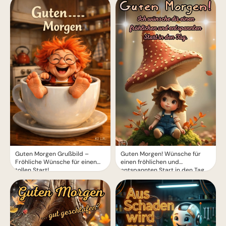
Guten Morgen! Wünsche für
Guten Morgen Grußbild –
einen fröhlichen und
Fröhliche Wünsche für einen
entspannten Start in den Tag
tollen Start!