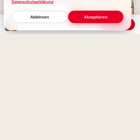
Datenschutzerklärung
.
Einen wundervollen Guten
Morgen Gruß – Wünsche für
einen schönen Start
Ablehnen
Akzeptieren
Guten Morgen! Wünsche für einen fröhlichen und entspannten Start in den Tag
Download
Fröhlicher Schulstart:
Gemeinsamkeit und
Lernfreude teilen via
WhatsApp!
„Guten Morgen“ Grußbild:
Süße Teddybären für einen
schönen Start in den Tag
Herzliche Begrüßung:
Spannender Lernstart für
TikTok Clips