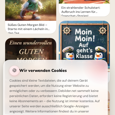
Ein strahlender Schulstart:
Aufbruch ins Lernen für
Snapchat-Stories!
Süßes Guten Morgen Bild –
Starte mit einem Lächeln in
den Tag
🍪
Wir verwenden Cookies
Ein schwungvoller Start ins
Lernen: Schulbeginn Grüße für
Cookies sind kleine Textdateien, die auf deinem Gerät
Instagram
gespeichert werden, um die Nutzung einer Website zu
ermöglichen oder zu verbessern. Debilder.net sammelt keine
persönlichen Daten, erfordert keine Registrierung und bietet
keine Abonnements an – die Nutzung ist immer kostenlos. Auf
unserer Seite werden ausschließlich Google-Anzeigen
angezeigt. Weitere Informationen findest du in unserer