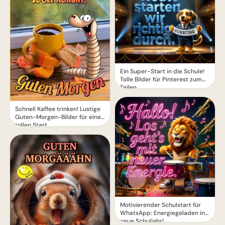
Ein Super-Start in die Schule!
Tolle Bilder für Pinterest zum
Teilen.
Schnell Kaffee trinken! Lustige
Guten-Morgen-Bilder für einen
tollen Start
Motivierender Schulstart für
WhatsApp: Energiegeladen ins
neue Schuljahr!