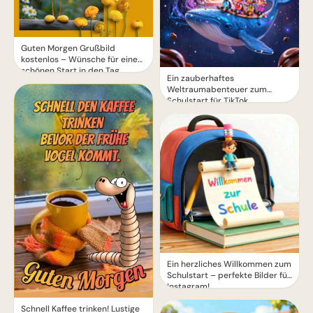
Guten Morgen Grußbild
kostenlos – Wünsche für einen
schönen Start in den Tag
Ein zauberhaftes
Weltraumabenteuer zum
Schulstart für TikTok
Ein herzliches Willkommen zum
Schulstart – perfekte Bilder für
Instagram!
Schnell Kaffee trinken! Lustige