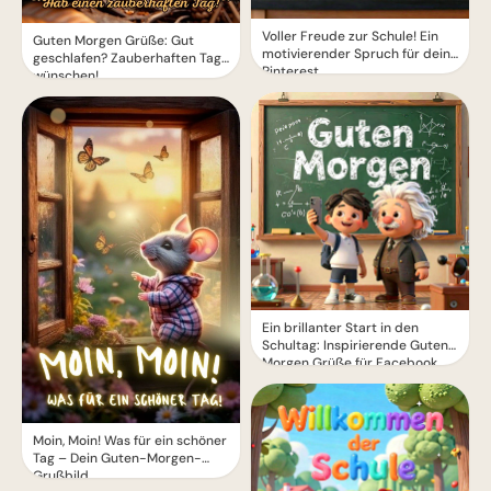
Voller Freude zur Schule! Ein
Guten Morgen Grüße: Gut
motivierender Spruch für dein
geschlafen? Zauberhaften Tag
Pinterest
wünschen!
Ein brillanter Start in den
Schultag: Inspirierende Guten
Morgen Grüße für Facebook
Moin, Moin! Was für ein schöner
Tag – Dein Guten-Morgen-
Grußbild