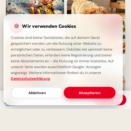
🍪
Schönes Wochenende Bilder -
Wir verwenden Cookies
Guten Morgen - Minnie Maus
Cookies sind kleine Textdateien, die auf deinem Gerät
gespeichert werden, um die Nutzung einer Website zu
ermöglichen oder zu verbessern. Debilder.net sammelt keine
persönlichen Daten, erfordert keine Registrierung und bietet
Ein süßer Entdecker auf
keine Abonnements an – die Nutzung ist immer kostenlos. Auf
Lernreise: Dein liebevoller
unserer Seite werden ausschließlich Google-Anzeigen
Schulstart Gruß für WhatsApp
angezeigt. Weitere Informationen findest du in unserer
Datenschutzerklärung
.
Ablehnen
Akzeptieren
Einen wundervollen Guten Morgen Gruß – Wünsche für einen schönen Start
Download