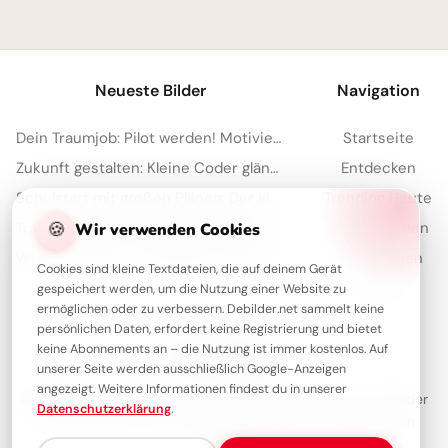
1
Neueste Bilder
Navigation
Dein Traumjob: Pilot werden! Motivierende Bilder für YouTube
Startseite
Zukunft gestalten: Kleine Coder glänzen für Instagram
Entdecken
Schulstart mit großen Plänen: Der kleine Architekt erobert Pinterest!
Trending Heute
🍪
Träume bauen: Dein kleiner Ingenieur startet durch – perfekt für WhatsApp!
Meistgesehen
Wir verwenden Cookies
Wissen wächst mit Neugier: Schulstart-Impulse, perfekt für Threads
Sammlungen
Cookies sind kleine Textdateien, die auf deinem Gerät
Artikel
gespeichert werden, um die Nutzung einer Website zu
ermöglichen oder zu verbessern. Debilder.net sammelt keine
persönlichen Daten, erfordert keine Registrierung und bietet
keine Abonnements an – die Nutzung ist immer kostenlos. Auf
Über Debilder
unserer Seite werden ausschließlich Google-Anzeigen
angezeigt. Weitere Informationen findest du in unserer
Debilder ist deine Plattform für die schönsten Grüße und Bilder
Datenschutzerklärung
.
zum Teilen. Entdecke unsere Sammlung und verschenke ein
Lächeln!