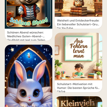
Weisheit und Entdeckerfreude:
Ein liebevoller Schulstart-Gruß
für YouTube
Schönen Abend wünschen:
Niedliches Guten-Abend-
Grußbild mit Igel zum Teilen
Schulstart-Motivation mit
Humor: Die besten Sprüche für
TikTok