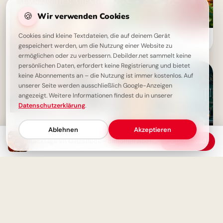
🍪
Wir verwenden Cookies
Cookies sind kleine Textdateien, die auf deinem Gerät
Süße Motivation für den
Schulstart auf Instagram
gespeichert werden, um die Nutzung einer Website zu
ermöglichen oder zu verbessern. Debilder.net sammelt keine
persönlichen Daten, erfordert keine Registrierung und bietet
keine Abonnements an – die Nutzung ist immer kostenlos. Auf
unserer Seite werden ausschließlich Google-Anzeigen
angezeigt. Weitere Informationen findest du in unserer
Datenschutzerklärung
.
Ein niedliches Mäuschen
wünscht dir einen schönen
Ablehnen
Akzeptieren
Abend
Kacktage im Glitzerlook - Schönen Abend wünschen
Download
Ein cleverer Spruch für
WhatsApp: Aus Fehlern lernen
macht schlau!