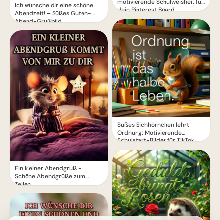
motivierende Schulweisheit für
Ich wünsche dir eine schöne
dein Pinterest Board
Abendzeit! – Süßes Guten-
Abend-Grußbild
Süßes Eichhörnchen lehrt
Ordnung: Motivierende
Schulstart-Bilder für TikTok
Ein kleiner Abendgruß -
Schöne Abendgrüße zum
Teilen