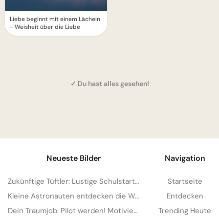
Liebe beginnt mit einem Lächeln
- Weisheit über die Liebe
✓ Du hast alles gesehen!
1
Neueste Bilder
Navigation
Zukünftige Tüftler: Lustige Schulstart-Grüße für Facebook
Startseite
Kleine Astronauten entdecken die Welt: Schulstart-Bilder für YouTube
Entdecken
Dein Traumjob: Pilot werden! Motivierende Bilder für YouTube
Trending Heute