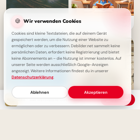
Stille als Heilung: Krankheit
🍪
Wir verwenden Cookies
Motivation zum Schulanfang:
zwingt uns zur Ruhe
Inspirierende Botschaften für
Pinterest
Cookies sind kleine Textdateien, die auf deinem Gerät
gespeichert werden, um die Nutzung einer Website zu
ermöglichen oder zu verbessern. Debilder.net sammelt keine
persönlichen Daten, erfordert keine Registrierung und bietet
keine Abonnements an – die Nutzung ist immer kostenlos. Auf
unserer Seite werden ausschließlich Google-Anzeigen
angezeigt. Weitere Informationen findest du in unserer
Datenschutzerklärung
.
Ablehnen
Akzeptieren
Zeit - das wertvollste Gut im Alter
Download
Die schönsten Reisen haben
Einladung zur Bildung:
kein festes Ziel - Inspirierende
Entdeckt neue Welten mit
Weisheit
diesem Bild für Instagram!