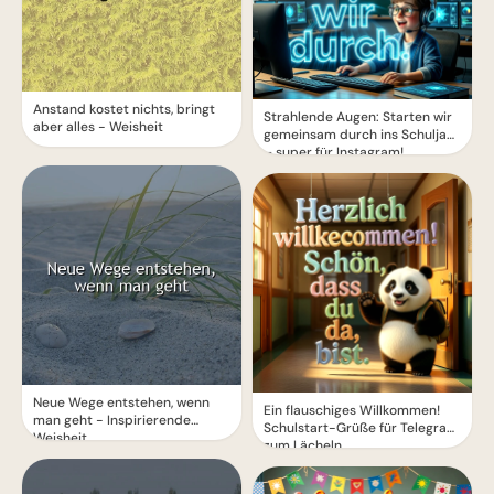
Anstand kostet nichts, bringt
Strahlende Augen: Starten wir
aber alles - Weisheit
gemeinsam durch ins Schuljahr
– super für Instagram!
Neue Wege entstehen, wenn
Ein flauschiges Willkommen!
man geht - Inspirierende
Schulstart-Grüße für Telegram
Weisheit
zum Lächeln