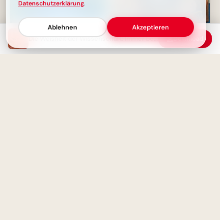
Datenschutzerklärung
.
Ablehnen
Akzeptieren
Die Weisheit der Wissenschaft: Immer bereit, zu lernen
Download
Charakterbildungsmomente:
Ein schwungvoller Start ins
Schlechte Tage als Chance
Lernen: Schulbeginn Grüße für
Instagram
Das Leben beginnt mit der
Jugend - nicht danach
Fröhlicher Schulstart:
Gemeinsamkeit und
Lernfreude teilen via
WhatsApp!