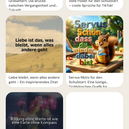
Großeltern: Die Brücke
Volle Power für den Schulstart
zwischen Vergangenheit und
– coole Sprüche für TikTok!
Zukunft
Liebe bleibt, wenn alles andere
Servus Motiv für den
geht - Ein inspirierendes Zitat
Schulstart: Eine lustige
Eichhörnchen Grafik für
WhatsApp