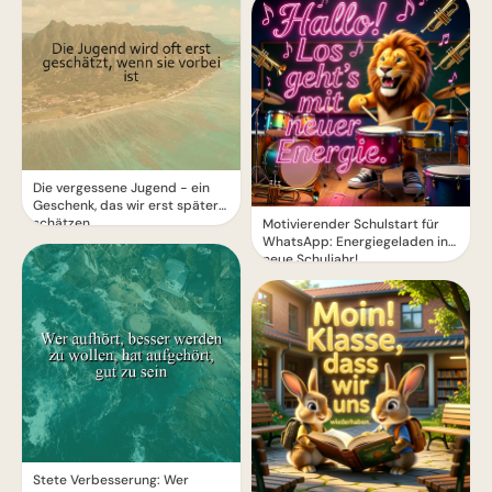
Die vergessene Jugend - ein
Geschenk, das wir erst später
schätzen
Motivierender Schulstart für
WhatsApp: Energiegeladen ins
neue Schuljahr!
Stete Verbesserung: Wer