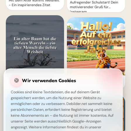
Mit dem Alter kommt Weisheit
Aufregender Schulstart! Dein
- Ein inspirierendes Zitat
motivierender Gruß für
Instagram
Ein alter Baum hat die tiefsten
🍪
Wir verwenden Cookies
Ein strahlender Schulstart:
Wurzeln – ein alter Mensch die
Aufbruch ins Lernen für
tiefste Weisheit
Snapchat-Stories!
Cookies sind kleine Textdateien, die auf deinem Gerät
gespeichert werden, um die Nutzung einer Website zu
ermöglichen oder zu verbessern. Debilder.net sammelt keine
persönlichen Daten, erfordert keine Registrierung und bietet
keine Abonnements an – die Nutzung ist immer kostenlos. Auf
unserer Seite werden ausschließlich Google-Anzeigen
angezeigt. Weitere Informationen findest du in unserer