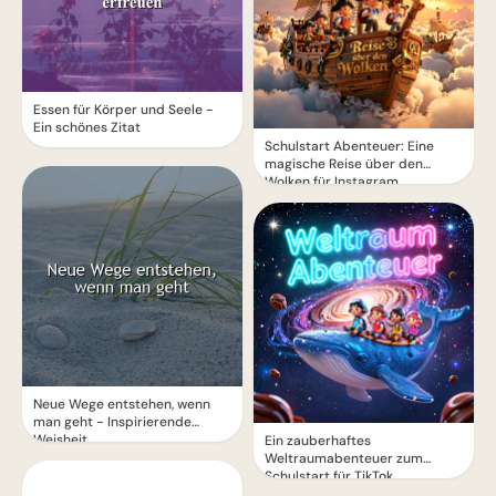
Essen für Körper und Seele -
Ein schönes Zitat
Schulstart Abenteuer: Eine
magische Reise über den
Wolken für Instagram
Neue Wege entstehen, wenn
man geht - Inspirierende
Weisheit
Ein zauberhaftes
Weltraumabenteuer zum
Schulstart für TikTok