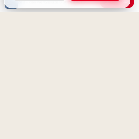
Zeit - das wertvollste Gut im Alter
Download
Die schönsten Reisen haben
Voller Freude zur Schule! Ein
kein festes Ziel - Inspirierende
motivierender Spruch für dein
Weisheit
Pinterest
Neue Entdeckungen: Demütig
und neugierig zugleich
Ein brillanter Start in den
Schultag: Inspirierende Guten
Morgen Grüße für Facebook