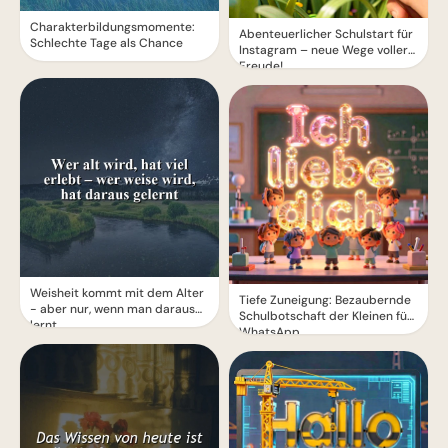
Charakterbildungsmomente:
Abenteuerlicher Schulstart für
Schlechte Tage als Chance
Instagram – neue Wege voller
Freude!
Weisheit kommt mit dem Alter
Tiefe Zuneigung: Bezaubernde
- aber nur, wenn man daraus
Schulbotschaft der Kleinen für
lernt
WhatsApp