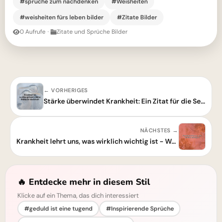
#sprüche zum nachdenken
#Weisheiten
#weisheiten fürs leben bilder
#Zitate Bilder
0 Aufrufe
·
Zitate und Sprüche Bilder
← VORHERIGES
Stärke überwindet Krankheit: Ein Zitat für die Seele
NÄCHSTES →
Krankheit lehrt uns, was wirklich wichtig ist - Weisheit
🔥 Entdecke mehr in diesem Stil
Klicke auf ein Thema, das dich interessiert
#geduld ist eine tugend
#Inspirierende Sprüche