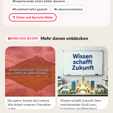
#inspirierende zitate bilder deutsch
#krankheit lehrt geduld
#Lebensweisheiten
📁 Zitate und Sprüche Bilder
Mehr davon entdecken
ÄHNLICHE BILDER
TikTok!
Die wahre Schule des Lebens:
Wissen schafft Zukunft: Dein
Wie Arbeit unseren Charakter
motivierender Gruß zum
prägt
Schulstart via WhatsApp!