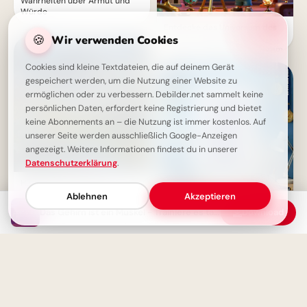
Wahrheiten über Armut und
Würde
Entdecke das Universum des
🍪
Wir verwenden Cookies
Lernens: Motivierende
Schulstart-Bilder für Telegram
Cookies sind kleine Textdateien, die auf deinem Gerät
gespeichert werden, um die Nutzung einer Website zu
ermöglichen oder zu verbessern. Debilder.net sammelt keine
persönlichen Daten, erfordert keine Registrierung und bietet
keine Abonnements an – die Nutzung ist immer kostenlos. Auf
unserer Seite werden ausschließlich Google-Anzeigen
angezeigt. Weitere Informationen findest du in unserer
Datenschutzerklärung
.
Handle jetzt: Der beste
Zeitpunkt war gestern
Ablehnen
Akzeptieren
Mit einem Augenzwinkern in
Das Gehirn ist ein Muskel - Trainiere es täglich für mehr Erfolg
Download
den Schulalltag:
Motivationskick für Telegram!