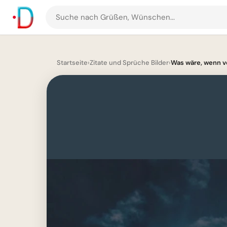
Suche
nach
Grüßen
und
Startseite
›
Zitate und Sprüche Bilder
›
Was wäre, wenn ve
Bildern