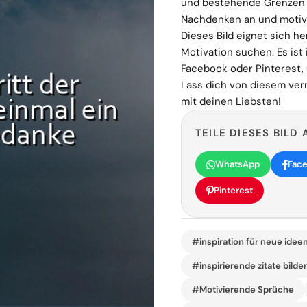
und bestehende Grenzen z
Nachdenken an und motivie
Dieses Bild eignet sich he
Motivation suchen. Es ist 
Facebook oder Pinterest, 
Lass dich von diesem verr
mit deinen Liebsten!
TEILE DIESES BILD 
WhatsApp
Fac
Pinterest
#inspiration für neue idee
#inspirierende zitate bilde
#Motivierende Sprüche