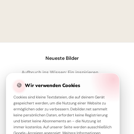
Neueste Bilder
Aufbruch ins Wissen: Ein inspirierender Schulstart Gruß für Pinterest
Intelligente Gedanken zum Schulstart – dein Motivations-Kick für Instagram
🍪
Wir verwenden Cookies
Motivation zum Schulanfang: Inspirierende Botschaften für Pinterest
Cookies sind kleine Textdateien, die auf deinem Gerät
Einladung zur Bildung: Entdeckt neue Welten mit diesem Bild für Instagram!
gespeichert werden, um die Nutzung einer Website zu
Entdecke das Universum des Lernens: Motivierende Schulstart-Bilder für Telegram
ermöglichen oder zu verbessern. Debilder.net sammelt
keine persönlichen Daten, erfordert keine Registrierung
und bietet keine Abonnements an – die Nutzung ist
immer kostenlos. Auf unserer Seite werden ausschließlich
Google-Anzeigen angezeigt. Weitere Informationen