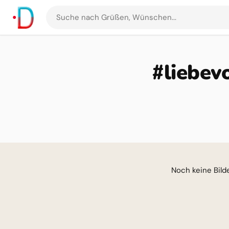
Suche
nach
Grüßen
und
#liebev
Bildern
Noch keine Bilder für di