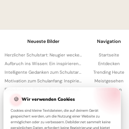
1
Neueste Bilder
Navigation
Herzlicher Schulstart: Neugier wecken für YouTube und mehr Freude
Startseite
Aufbruch ins Wissen: Ein inspirierender Schulstart Gruß für Pinterest
Entdecken
Intelligente Gedanken zum Schulstart – dein Motivations-Kick für Instagram
Trending Heute
Motivation zum Schulanfang: Inspirierende Botschaften für Pinterest
Meistgesehen
Einladung zur Bildung: Entdeckt neue Welten mit diesem Bild für Instagram!
Sammlungen
Artikel
🍪
Wir verwenden Cookies
Cookies sind kleine Textdateien, die auf deinem Gerät
gespeichert werden, um die Nutzung einer Website zu
Über Debilder
ermöglichen oder zu verbessern. Debilder.net sammelt keine
persönlichen Daten, erfordert keine Registrierung und bietet