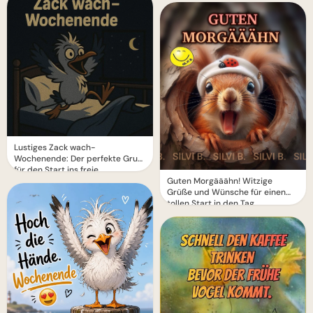
Lustiges Zack wach-
Wochenende: Der perfekte Gruß
für den Start ins freie
Wochenende!
Guten Morgääähn! Witzige
Grüße und Wünsche für einen
tollen Start in den Tag