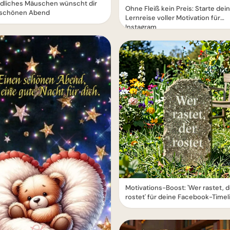
edliches Mäuschen wünscht dir
Ohne Fleiß kein Preis: Starte dei
 schönen Abend
Lernreise voller Motivation für
Instagram
Motivations-Boost: 'Wer rastet, d
rostet' für deine Facebook-Timel