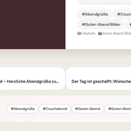
#Abendgrüße
#Couc
#Guten Abend Bilder
1 Aufrufe
·
Guten Abend Bild
Ich wünsche Dir einen gemütlichen Abend – Herzliche Abendgrüße zum Teilen
Der Tag ist geschafft: Wünsche
#Abendgrüße
#Couchabend
#Guten Abend
#Guten Abend