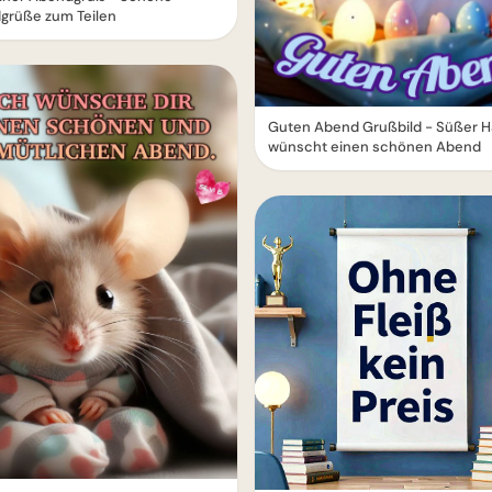
grüße zum Teilen
Guten Abend Grußbild - Süßer 
wünscht einen schönen Abend