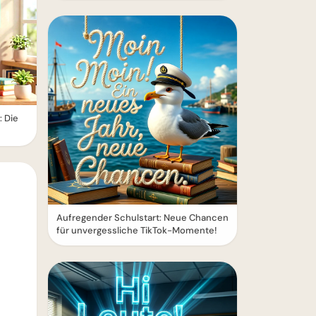
: Die
Aufregender Schulstart: Neue Chancen
für unvergessliche TikTok-Momente!