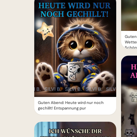
Guten
Wetter
Schön
Guten Abend: Heute wird nur noch
gechillt! Entspannung pur