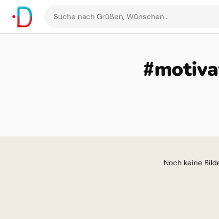
Suche
nach
Grüßen
und
#motiva
Bildern
Noch keine Bilder für di