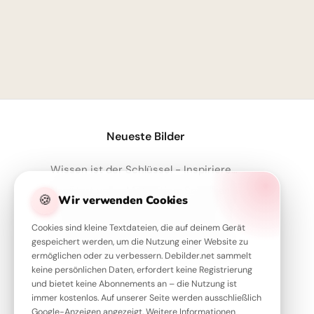
Neueste Bilder
Wissen ist der Schlüssel - Inspirierende Schulstart Bilder für Telegram
Neustart voller Motivation: Schulbeginn inspirieren und auf TikTok verbreiten!
🍪
Wir verwenden Cookies
Wissbegierig in die Zukunft starten: Dein 'Lesen bildet' Bild für Snapchat
Cookies sind kleine Textdateien, die auf deinem Gerät
Forschergeist wecken: Inspirierende Schulstart-Bilder für Facebook
gespeichert werden, um die Nutzung einer Website zu
Ordnung leicht gemacht: Dein motivierender Spruch für Instagram zum Schulstart!
ermöglichen oder zu verbessern. Debilder.net sammelt
keine persönlichen Daten, erfordert keine Registrierung
und bietet keine Abonnements an – die Nutzung ist
immer kostenlos. Auf unserer Seite werden ausschließlich
Google-Anzeigen angezeigt. Weitere Informationen