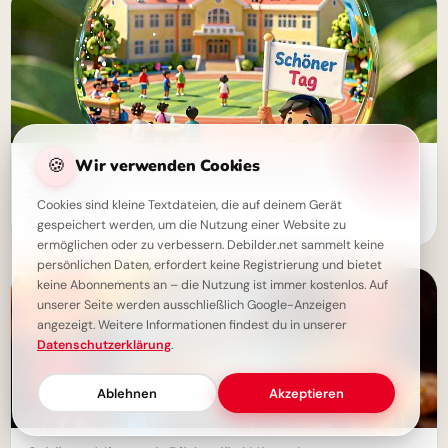
🍪
Wir verwenden Cookies
Schule Bilder: Zauberhafte WhatsApp-Grüße zum
Schulstart
Cookies sind kleine Textdateien, die auf deinem Gerät
10 Bilder · 07.08.2026
gespeichert werden, um die Nutzung einer Website zu
ermöglichen oder zu verbessern. Debilder.net sammelt keine
persönlichen Daten, erfordert keine Registrierung und bietet
keine Abonnements an – die Nutzung ist immer kostenlos. Auf
unserer Seite werden ausschließlich Google-Anzeigen
angezeigt. Weitere Informationen findest du in unserer
Datenschutzerklärung
.
Ablehnen
Akzeptieren