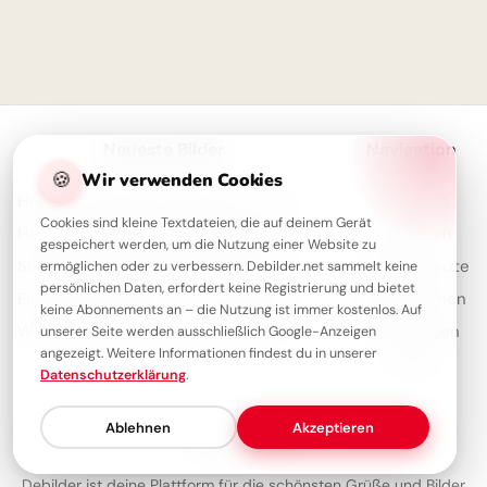
Neueste Bilder
Navigation
🍪
Wir verwenden Cookies
Herzliche Willkommensgrüße zum Schulstart für TikTok & Co.!
Startseite
Cookies sind kleine Textdateien, die auf deinem Gerät
Herzliche Begrüßung: Spannender Lernstart für TikTok Clips
Entdecken
gespeichert werden, um die Nutzung einer Website zu
Süße Schulstart-Grüße für einen strahlenden ersten Schultag auf TikTok
Trending Heute
ermöglichen oder zu verbessern. Debilder.net sammelt keine
persönlichen Daten, erfordert keine Registrierung und bietet
Ein fröhlicher Start in ein neues Abenteuer – Dein Schulbeginn für WhatsApp!
Meistgesehen
keine Abonnements an – die Nutzung ist immer kostenlos. Auf
Willkommen im neuen Schuljahr! Freche Schulstart-Grüße für Telegram
Sammlungen
unserer Seite werden ausschließlich Google-Anzeigen
angezeigt. Weitere Informationen findest du in unserer
Artikel
Datenschutzerklärung
.
Ablehnen
Akzeptieren
Über Debilder
Debilder ist deine Plattform für die schönsten Grüße und Bilder