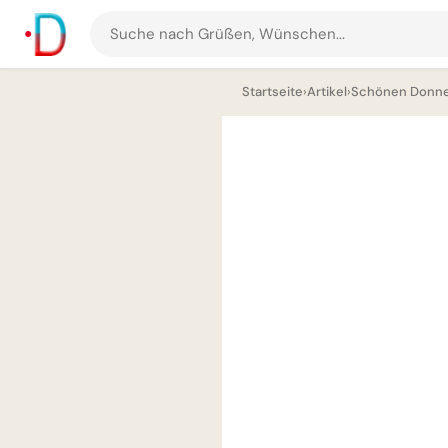
Suche
nach
Startseite
›
Artikel
›
Schönen Donner
Grüßen
und
Bildern