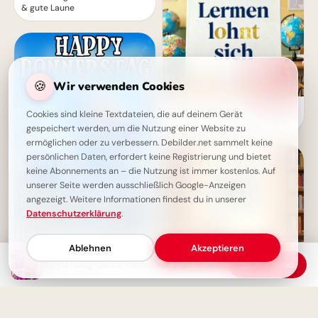
& gute Laune
🍪
Wir verwenden Cookies
Neustart voller Motivation:
Cookies sind kleine Textdateien, die auf deinem Gerät
Schulbeginn inspirieren und
gespeichert werden, um die Nutzung einer Website zu
auf TikTok verbreiten!
ermöglichen oder zu verbessern. Debilder.net sammelt keine
persönlichen Daten, erfordert keine Registrierung und bietet
keine Abonnements an – die Nutzung ist immer kostenlos. Auf
unserer Seite werden ausschließlich Google-Anzeigen
angezeigt. Weitere Informationen findest du in unserer
Datenschutzerklärung
.
Ablehnen
Akzeptieren
Happy Donnerstag! Der Freitag
Donnerstag-Gruß: Fröhlicher Start in den Tag
Download
ist fast da!
Wissbegierig in die Zukunft
starten: Dein 'Lesen bildet' Bild