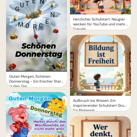
Herzlicher Schulstart: Neugier
wecken für YouTube und mehr
Freude
Guten Morgen, Schönen
Donnerstag - Ein frischer Start
in den Tag
Aufbruch ins Wissen: Ein
inspirierender Schulstart Gruß
für Pinterest