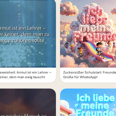
weisheit: Armut ist ein Lehrer –
Zuckersüßer Schulstart: Freund
einer, dem man ewig lauscht
Grüße für WhatsApp!