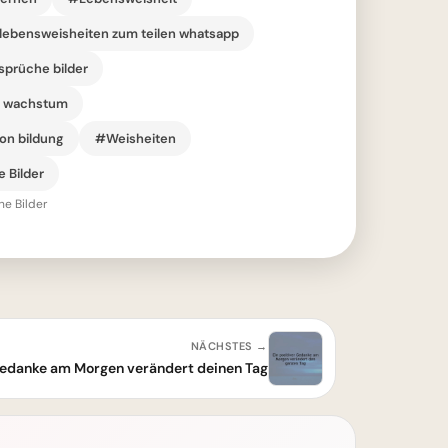
lebensweisheiten zum teilen whatsapp
prüche bilder
d wachstum
on bildung
#Weisheiten
e Bilder
he Bilder
NÄCHSTES →
 Gedanke am Morgen verändert deinen Tag