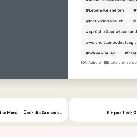
#Lebensweisheiten
#
#Motivation Spruch
#s
#sprüche über wissen un
#weisheit zur bedeutung v
#Wissen Teilen
#Zitat
0 Aufrufe
·
Zitate und Sprüc
Tiefe Weisheit: Ein leerer Magen kennt keine Moral – Über die Grenzen des Menschseins
Ein positiver