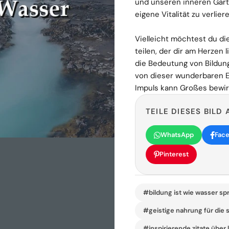
und unseren inneren Garte
eigene Vitalität zu verliere
Vielleicht möchtest du d
teilen, der dir am Herzen 
die Bedeutung von Bildun
von dieser wunderbaren Er
Impuls kann Großes bewir
TEILE DIESES BILD 
WhatsApp
Fac
Pinterest
#bildung ist wie wasser sp
#geistige nahrung für die 
#inspirierende zitate über 