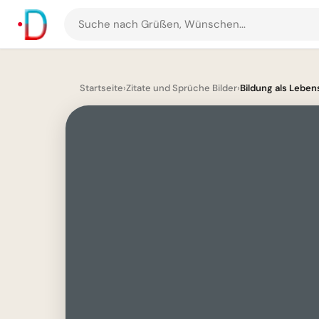
Suche
nach
Grüßen
und
Startseite
›
Zitate und Sprüche Bilder
›
Bildung als Lebens
Bildern