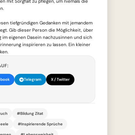
n mit Sorgfalt zu pflegen, um niemals die
n.
iesen tiefgründigen Gedanken mit jemandem
liegt. Gib dieser Person die Möglichkeit, über
g im eigenen Dasein nachzusinnen und sich
innerung inspirieren zu lassen. Ein kleiner
ken.
AUF:
ebook
Telegram
X / Twitter
ruch
#Bildung Zitat
seele
#Inspirierende Sprüche
lernen
#Lebensweisheit