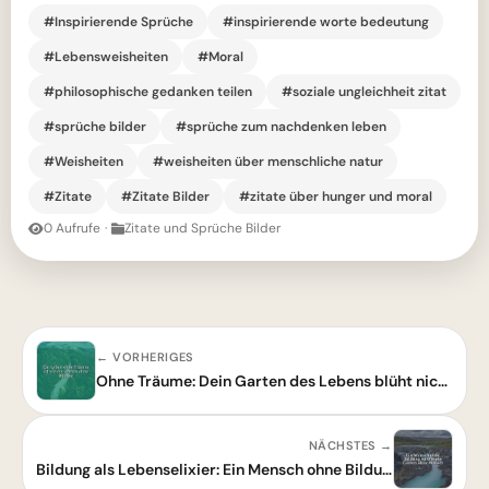
#Inspirierende Sprüche
#inspirierende worte bedeutung
#Lebensweisheiten
#Moral
#philosophische gedanken teilen
#soziale ungleichheit zitat
#sprüche bilder
#sprüche zum nachdenken leben
#Weisheiten
#weisheiten über menschliche natur
#Zitate
#Zitate Bilder
#zitate über hunger und moral
0 Aufrufe
·
Zitate und Sprüche Bilder
← VORHERIGES
Ohne Träume: Dein Garten des Lebens blüht nicht – Inspirierendes Zitat
NÄCHSTES →
Bildung als Lebenselixier: Ein Mensch ohne Bildung – eine Weisheit zum Nachdenken