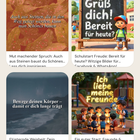
Mut machender Spruch: Auch
Schulstart Freude: Bereit für
aus Steinen baust du Schönes!
heute? Witzige Bilder für
Lass dich inspirieren.
Facebook & WhatsApp!
Flüsternde Weisheit: Dein
Ein guter Start: Freunde &