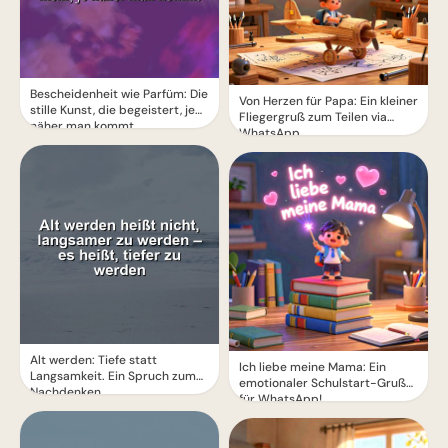
Bescheidenheit wie Parfüm: Die
Von Herzen für Papa: Ein kleiner
stille Kunst, die begeistert, je
Fliegergruß zum Teilen via
näher man kommt
WhatsApp
Alt werden: Tiefe statt
Ich liebe meine Mama: Ein
Langsamkeit. Ein Spruch zum
emotionaler Schulstart-Gruß
Nachdenken.
für WhatsApp!