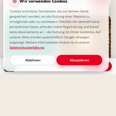
🍪
Wir verwenden Cookies
Ein fröhlicher Start in den Tag:
hohe leider: Weisheit zum
Schulmotivation für Instagram
Schmunzeln
Cookies sind kleine Textdateien, die auf deinem Gerät
gespeichert werden, um die Nutzung einer Website zu
ermöglichen oder zu verbessern. Debilder.net sammelt keine
persönlichen Daten, erfordert keine Registrierung und bietet
keine Abonnements an – die Nutzung ist immer kostenlos. Auf
unserer Seite werden ausschließlich Google-Anzeigen
angezeigt. Weitere Informationen findest du in unserer
Datenschutzerklärung
.
Ablehnen
Akzeptieren
Bescheidenheit: Der stille Glanz eines reinen Herzens – Zitate & Weisheiten
Download
Armut ist keine Schande,
Der magische Auftakt einer
Trägheit schon: Eine starke
Bildungsreise: Schulstart-
Weisheit, die zum Handeln
Momente für YouTube
motiviert