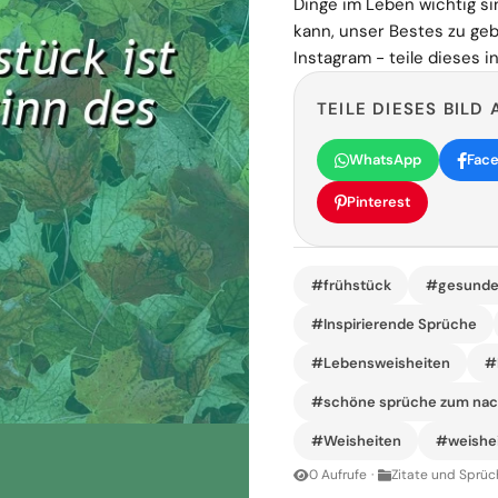
Dinge im Leben wichtig si
kann, unser Bestes zu ge
Instagram - teile dieses i
TEILE DIESES BILD 
WhatsApp
Fac
Pinterest
#frühstück
#gesunde
#Inspirierende Sprüche
#Lebensweisheiten
#
#schöne sprüche zum na
#Weisheiten
#weishei
0 Aufrufe
·
Zitate und Sprüc