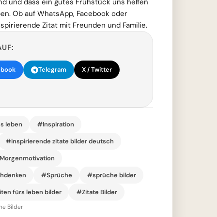
nd und dass ein gutes Frühstück uns helfen
ben. Ob auf WhatsApp, Facebook oder
nspirierende Zitat mit Freunden und Familie.
AUF:
ebook
Telegram
X / Twitter
s leben
#Inspiration
#inspirierende zitate bilder deutsch
Morgenmotivation
chdenken
#Sprüche
#sprüche bilder
ten fürs leben bilder
#Zitate Bilder
he Bilder