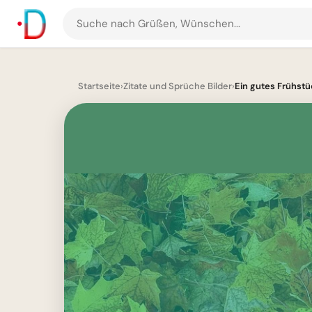
Suche
nach
Grüßen
und
Startseite
›
Zitate und Sprüche Bilder
›
Ein gutes Frühstüc
Bildern