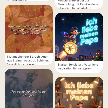
Schweinehund
Motivierende Bilder zur
Einschulung mit Familienliebe
– Herzlich für WhatsApp
Mut machender Spruch: Auch
aus Steinen baust du Schönes!
Lass dich inspirieren.
Starker Schulstart: Väterliche
Inspiration für Instagram