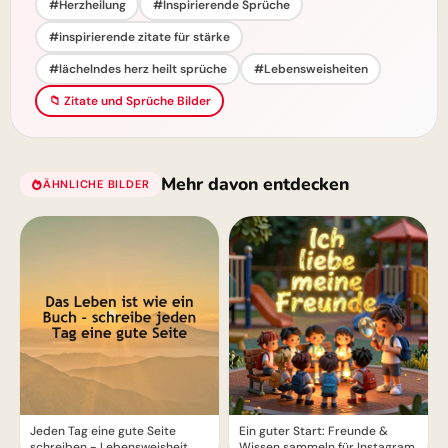
#Herzheilung
#Inspirierende Sprüche
#inspirierende zitate für stärke
#lächelndes herz heilt sprüche
#Lebensweisheiten
📁 Zitate und Sprüche Bilder
Mehr davon entdecken
ÄHNLICHE BILDER
Jeden Tag eine gute Seite
Ein guter Start: Freunde &
schreiben - Lebensweisheit
Wissen sammeln für Instagram