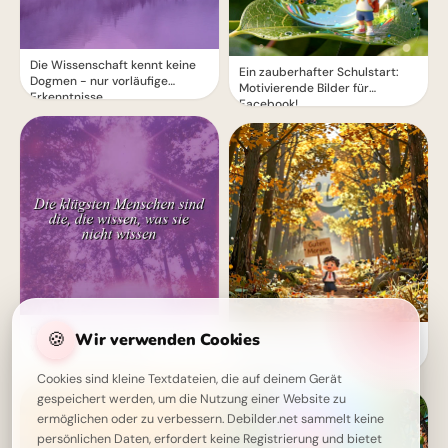
Die Wissenschaft kennt keine
Ein zauberhafter Schulstart:
Dogmen - nur vorläufige
Motivierende Bilder für
Erkenntnisse
Facebook!
Die klügsten Menschen wissen,
🍪
Wir verwenden Cookies
Ein Lächeln zum Schulstart:
was sie nicht wissen
Warme Grüße für dein
Instagram-Profil
Cookies sind kleine Textdateien, die auf deinem Gerät
gespeichert werden, um die Nutzung einer Website zu
ermöglichen oder zu verbessern. Debilder.net sammelt keine
persönlichen Daten, erfordert keine Registrierung und bietet