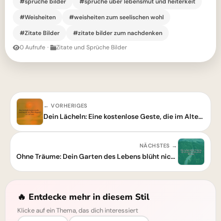
#sprüche bilder
#sprüche über lebensmut und heiterkeit
#Weisheiten
#weisheiten zum seelischen wohl
#Zitate Bilder
#zitate bilder zum nachdenken
0 Aufrufe
·
Zitate und Sprüche Bilder
← VORHERIGES
Dein Lächeln: Eine kostenlose Geste, die im Alter doppelt zählt!
NÄCHSTES →
Ohne Träume: Dein Garten des Lebens blüht nicht – Inspirierendes Zitat
🔥 Entdecke mehr in diesem Stil
Klicke auf ein Thema, das dich interessiert