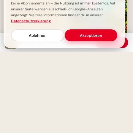
keine Abonnements an – die Nutzung ist immer kostenlos. Auf
unserer Seite werden ausschließlich Google-Anzeigen
angezeigt. Weitere Informationen findest du in unserer
Datenschutzerklärung
.
Ablehnen
Akzeptieren
Ein Feuer, das entfacht wird - Bildung als Quelle der Inspiration
Download
Deine Reaktion zählt: Wie du
Ein witziger Start ins
mit dem Leben umgehst,
Schulleben: Lustige
macht dich aus.
Abenteuerbilder für Instagram
Ein Leben ohne Reue: Die
Weisheit eines gelebten
Bildung beginnt jetzt:
Moments