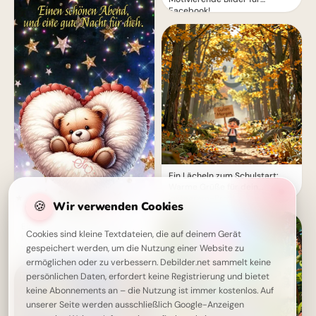
Facebook!
Ein Lächeln zum Schulstart:
Warme Grüße für dein
Instagram-Profil
🍪
Wir verwenden Cookies
Einen schönen Abend & gute
Cookies sind kleine Textdateien, die auf deinem Gerät
Nacht: Dein Grußbild mit
gespeichert werden, um die Nutzung einer Website zu
Wünschen zum Teilen
ermöglichen oder zu verbessern. Debilder.net sammelt keine
persönlichen Daten, erfordert keine Registrierung und bietet
keine Abonnements an – die Nutzung ist immer kostenlos. Auf
unserer Seite werden ausschließlich Google-Anzeigen