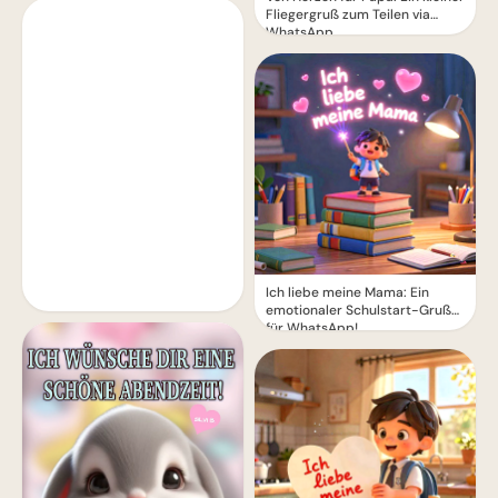
Fliegergruß zum Teilen via
WhatsApp
Ich liebe meine Mama: Ein
emotionaler Schulstart-Gruß
für WhatsApp!