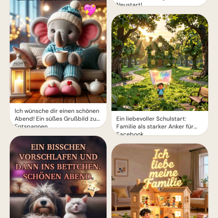
Neustart!
Ich wünsche dir einen schönen
Abend! Ein süßes Grußbild zum
Ein liebevoller Schulstart:
Entspannen
Familie als starker Anker für
Facebook