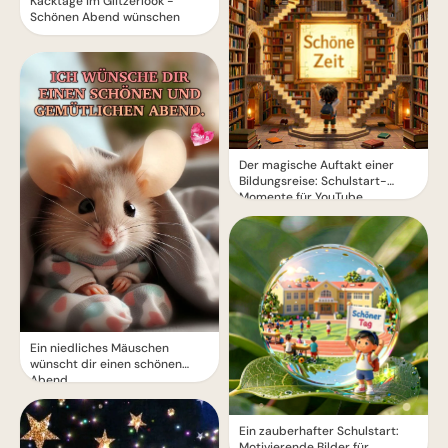
Kacktage im Glitzerlook -
Schönen Abend wünschen
Der magische Auftakt einer
Bildungsreise: Schulstart-
Momente für YouTube
Ein niedliches Mäuschen
wünscht dir einen schönen
Abend
Ein zauberhafter Schulstart:
Motivierende Bilder für