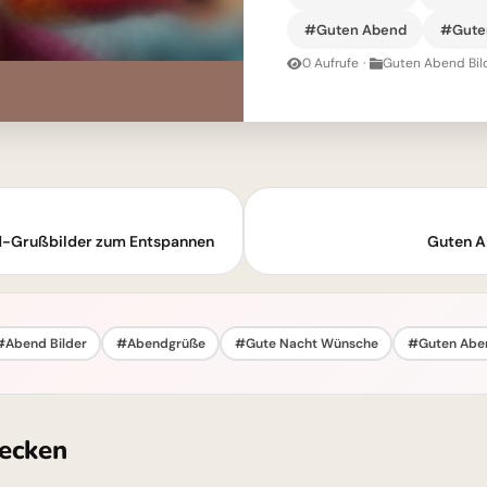
#Guten Abend
#Guten
0 Aufrufe
·
Guten Abend Bil
-Grußbilder zum Entspannen
Guten A
#Abend Bilder
#Abendgrüße
#Gute Nacht Wünsche
#Guten Abe
ecken