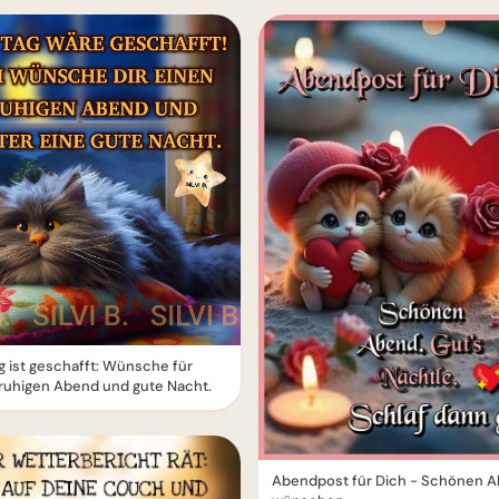
g ist geschafft: Wünsche für
ruhigen Abend und gute Nacht.
Abendpost für Dich - Schönen 