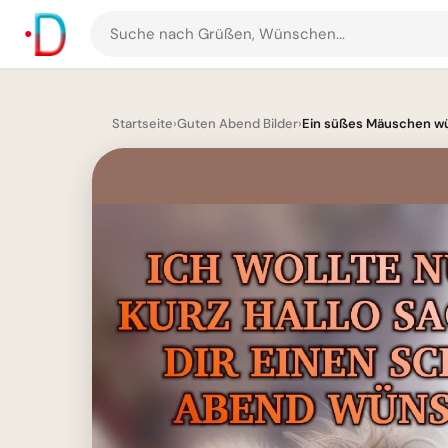
Suche
nach
Grüßen
und
Startseite
›
Guten Abend Bilder
›
Ein süßes Mäuschen wün
Bildern