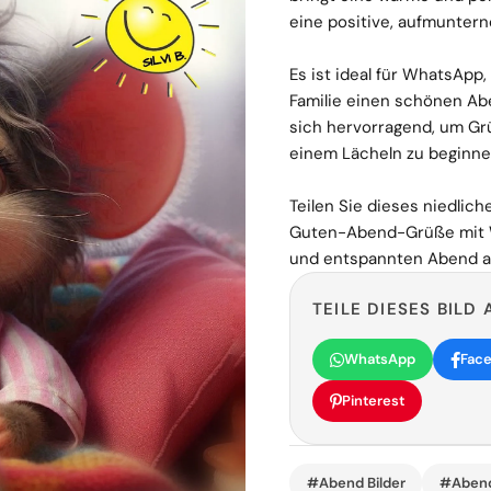
eine positive, aufmunter
Es ist ideal für WhatsAp
Familie einen schönen Ab
sich hervorragend, um Gr
einem Lächeln zu beginne
Teilen Sie dieses niedlich
Guten-Abend-Grüße mit 
und entspannten Abend an
TEILE DIESES BILD 
WhatsApp
Fac
Pinterest
#Abend Bilder
#Aben