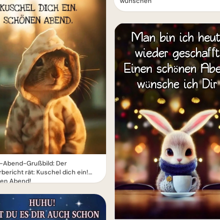
wünschen
-Abend-Grußbild: Der
bericht rät: Kuschel dich ein!
en Abend!