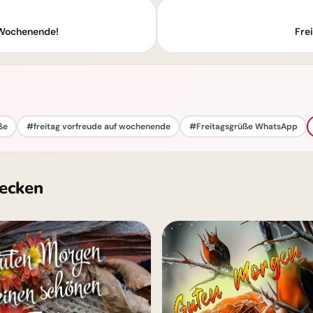
 Wochenende!
Fre
ße
#freitag vorfreude auf wochenende
#Freitagsgrüße WhatsApp
ecken