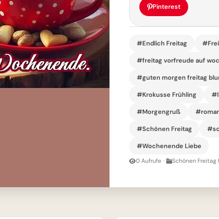
Pinterest
#Endlich Freitag
#Frei
#freitag vorfreude auf w
#guten morgen freitag bl
#Krokusse Frühling
#l
#Morgengruß
#romant
#Schönen Freitag
#sc
#Wochenende Liebe
0 Aufrufe
·
Schönen Freitag 