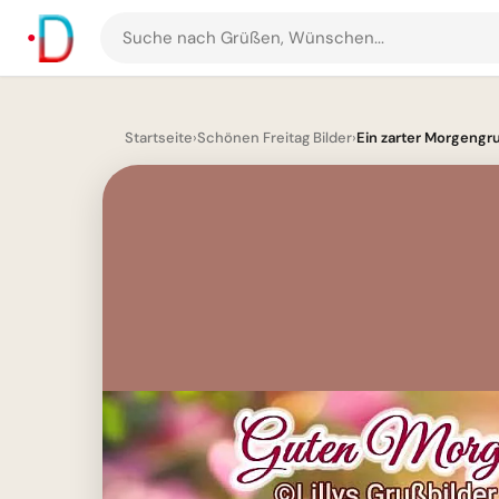
Suche
nach
Grüßen
und
Startseite
›
Schönen Freitag Bilder
›
Ein zarter Morgengruß
Bildern