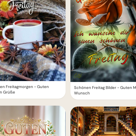
en Freitagmorgen - Guten
Schönen Freitag Bilder - Guten 
n Grüße
Wunsch