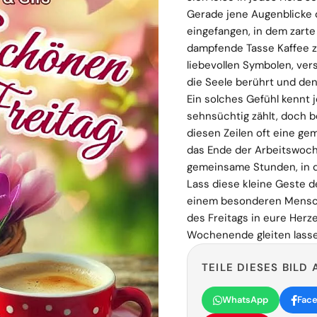
Gerade jene Augenblicke 
eingefangen, in dem zarte
dampfende Tasse Kaffee z
liebevollen Symbolen, ver
die Seele berührt und den
Ein solches Gefühl kennt
sehnsüchtig zählt, doch b
diesen Zeilen oft eine ge
das Ende der Arbeitswoch
gemeinsame Stunden, in d
Lass diese kleine Geste d
einem besonderen Mensc
des Freitags in eure Herz
Wochenende gleiten lassen
TEILE DIESES BILD 
WhatsApp
Fac