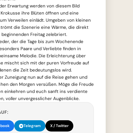
der Erwartung werden von diesem Bild
 Krokusse ihre Blüten öffnen und eine
um Verweilen einlädt. Umgeben von kleinen
strömt die Szenerie eine Wärme, die direkt
 beginnenden Freitag zelebriert.
 jeder, der die Tage bis zum Wochenende
esonders Paare und Verliebte finden in
meinsame Melodie. Die Erleichterung über
e mischt sich mit der puren Vorfreude auf
enen die Zeit bedeutungslos wird.
er Zuneigung nun auf die Reise gehen und
hen den Morgen versüßen. Möge die Freude
en einkehren und euch sanft ins verdiente
, voller unvergesslicher Augenblicke.
AUF:
ebook
Telegram
X / Twitter