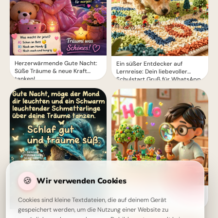
Herzerwärmende Gute Nacht:
Ein süßer Entdecker auf
Süße Träume & neue Kraft
Lernreise: Dein liebevoller
tanken!
Schulstart Gruß für WhatsApp
🍪
Wir verwenden Cookies
Ein fröhliches Hallo zum
Cookies sind kleine Textdateien, die auf deinem Gerät
Schulstart: Entdecke
Lernfreude für Pinterest!
gespeichert werden, um die Nutzung einer Website zu
Gute Nacht Bilder: Träume süß