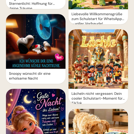
Sternenlicht: Hoffnung für
deine Träume
Liebevolle Willkommensgrüße
zum Schulstart für WhatsApp
– voller Vorfreude!
Snoopy wünscht dir eine
erholsame Nacht
Lächeln nicht vergessen: Dein
cooler Schulstart-Moment für
TikTok