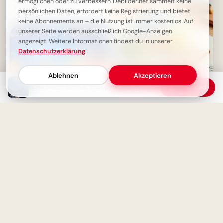
ermöglichen oder zu verbessern. Debilder.net sammelt keine
mit diesem magischen
persönlichen Daten, erfordert keine Registrierung und bietet
Eichhörnchengruß
keine Abonnements an – die Nutzung ist immer kostenlos. Auf
unserer Seite werden ausschließlich Google-Anzeigen
angezeigt. Weitere Informationen findest du in unserer
Datenschutzerklärung
.
Ablehnen
Akzeptieren
Gute Nacht Grüße: Snoopy wünscht süße Träume und einen entspannten Schlaf
Download
Schulstart mit einem
Schmunzeln: Deine Facebook-
Grüße zum ABC-Abenteuer!
Zauberhafte Gute Nacht:
Kuschelige Mäuse wünschen
süße Träume