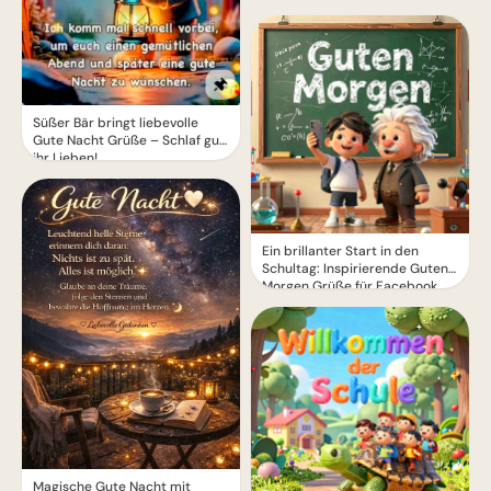
Süßer Bär bringt liebevolle
Gute Nacht Grüße – Schlaf gut,
ihr Lieben!
Ein brillanter Start in den
Schultag: Inspirierende Guten
Morgen Grüße für Facebook
Magische Gute Nacht mit