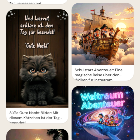
Tag vergessen hat.
Schulstart Abenteuer: Eine
magische Reise über den
Wolken für Instagram
Süße Gute Nacht Bilder: Mit
diesem Kätzchen ist der Tag
beendet!