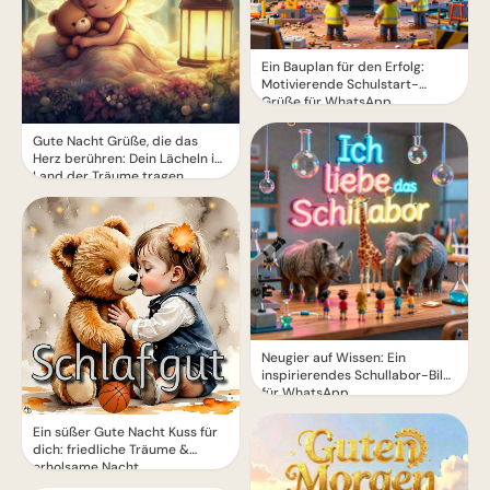
Ein Bauplan für den Erfolg:
Motivierende Schulstart-
Grüße für WhatsApp
Gute Nacht Grüße, die das
Herz berühren: Dein Lächeln ins
Land der Träume tragen.
Neugier auf Wissen: Ein
inspirierendes Schullabor-Bild
für WhatsApp
Ein süßer Gute Nacht Kuss für
dich: friedliche Träume &
erholsame Nacht