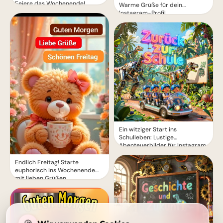
Feiere das Wochenende!
Warme Grüße für dein
Instagram-Profil
Ein witziger Start ins
Schulleben: Lustige
Abenteuerbilder für Instagram
Endlich Freitag! Starte
euphorisch ins Wochenende
mit lieben Grüßen