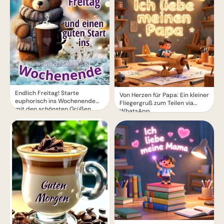
Endlich Freitag! Starte
Von Herzen für Papa: Ein kleiner
euphorisch ins Wochenende
Fliegergruß zum Teilen via
mit den schönsten Grüßen
WhatsApp