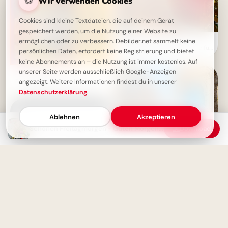
🍪
Wir verwenden Cookies
Cookies sind kleine Textdateien, die auf deinem Gerät
gespeichert werden, um die Nutzung einer Website zu
Bildung beginnt jetzt:
ermöglichen oder zu verbessern. Debilder.net sammelt keine
Spannende Schulerlebnisse für
persönlichen Daten, erfordert keine Registrierung und bietet
Snapchat!
keine Abonnements an – die Nutzung ist immer kostenlos. Auf
unserer Seite werden ausschließlich Google-Anzeigen
Ein zauberhafter
Freitagmorgen: Glück, Erfolg
angezeigt. Weitere Informationen findest du in unserer
und unbeschwerte Freude
Datenschutzerklärung
.
erwarten dich
Ablehnen
Akzeptieren
Schönen Freitagmorgen - Guten Morgen Grüße
Download
Magische Schulanfänge:
Inspirationen für neue
Horizonte auf Pinterest