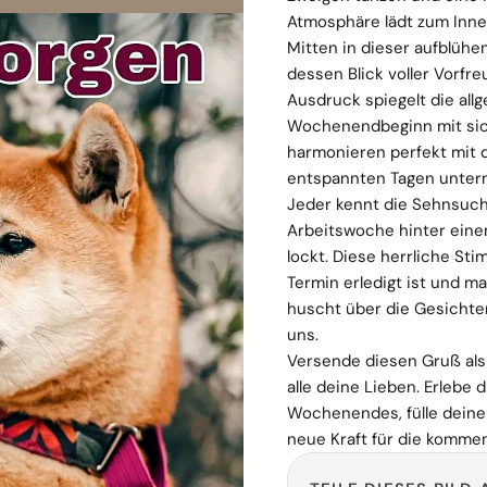
Atmosphäre lädt zum Inne
Mitten in dieser aufblühe
dessen Blick voller Vorfr
Ausdruck spiegelt die all
Wochenendbeginn mit sich
harmonieren perfekt mit d
entspannten Tagen unter
Jeder kennt die Sehnsuc
Arbeitswoche hinter einem
lockt. Diese herrliche Sti
Termin erledigt ist und m
huscht über die Gesichter,
uns.
Versende diesen Gruß als
alle deine Lieben. Erlebe
Wochenendes, fülle deine
neue Kraft für die kommen