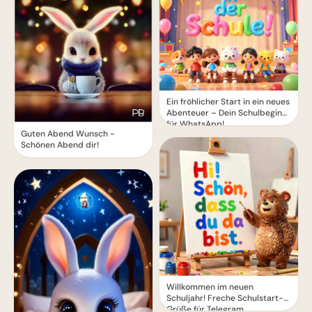
Ein fröhlicher Start in ein neues
Abenteuer – Dein Schulbeginn
für WhatsApp!
Guten Abend Wunsch -
Schönen Abend dir!
Willkommen im neuen
Schuljahr! Freche Schulstart-
Grüße für Telegram