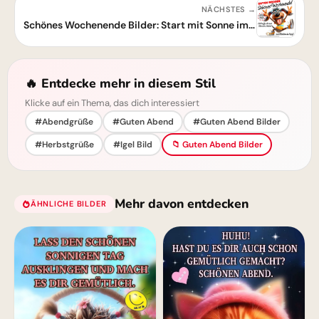
NÄCHSTES →
Schönes Wochenende Bilder: Start mit Sonne im Herzen & Blödsinn im Kopf!
🔥 Entdecke mehr in diesem Stil
Klicke auf ein Thema, das dich interessiert
#Abendgrüße
#Guten Abend
#Guten Abend Bilder
#Herbstgrüße
#Igel Bild
📁 Guten Abend Bilder
Mehr davon entdecken
ÄHNLICHE BILDER