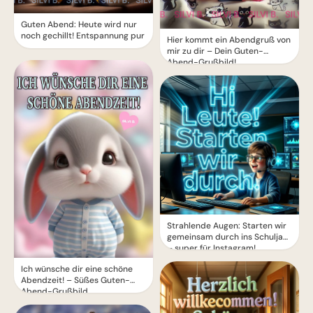
Guten Abend: Heute wird nur
noch gechillt! Entspannung pur
Hier kommt ein Abendgruß von
mir zu dir – Dein Guten-
Abend-Grußbild!
Strahlende Augen: Starten wir
gemeinsam durch ins Schuljahr
– super für Instagram!
Ich wünsche dir eine schöne
Abendzeit! – Süßes Guten-
Abend-Grußbild