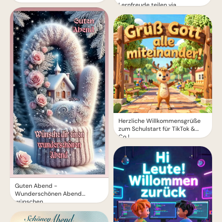
Lernfreude teilen via
WhatsApp!
Herzliche Willkommensgrüße
zum Schulstart für TikTok &
Co.!
Guten Abend -
Wunderschönen Abend
wünschen