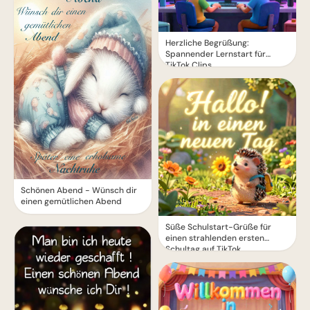
Herzliche Begrüßung:
Spannender Lernstart für
TikTok Clips
Schönen Abend - Wünsch dir
einen gemütlichen Abend
Süße Schulstart-Grüße für
einen strahlenden ersten
Schultag auf TikTok