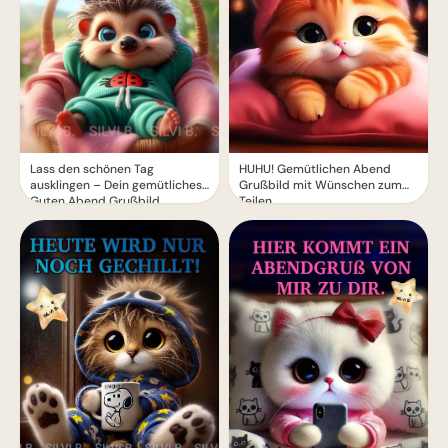
Lass den schönen Tag
HUHU! Gemütlichen Abend
ausklingen – Dein gemütliches
Grußbild mit Wünschen zum
Guten Abend Grußbild
Teilen