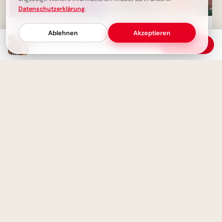
Datenschutzerklärung
.
Ein guter Start: Freunde &
Ein kleiner Abendgruß -
Wissen sammeln für Instagram
Schöne Abendgrüße zum
Ablehnen
Akzeptieren
Teilen
Hier kommt ein Abendgruß von mir zu dir – Dein Guten-Abend-Grußbild!
Download
Schulstart Freude: Bereit für
heute? Witzige Bilder für
Kacktage im Glitzerlook -
Facebook & WhatsApp!
Schönen Abend wünschen