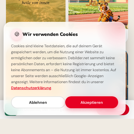
Deine Gedanken haben Kraft:
🍪
Wir verwenden Cookies
Ein strahlender Schulstart:
Denke positiv und heile von
Aufbruch ins Lernen für
innen
Snapchat-Stories!
Cookies sind kleine Textdateien, die auf deinem Gerät
gespeichert werden, um die Nutzung einer Website zu
ermöglichen oder zu verbessern. Debilder.net sammelt keine
persönlichen Daten, erfordert keine Registrierung und bietet
keine Abonnements an – die Nutzung ist immer kostenlos. Auf
unserer Seite werden ausschließlich Google-Anzeigen
angezeigt. Weitere Informationen findest du in unserer
Datenschutzerklärung
.
Ablehnen
Akzeptieren
Ein Gedanke, der nicht geteilt wird, stirbt allein - Weisheit
Download
Ein erfülltes Leben braucht
Ein schwungvoller Start ins
keine Perfektion, nur
Lernen: Schulbeginn Grüße für
Aufrichtigkeit - Weisheit
Instagram