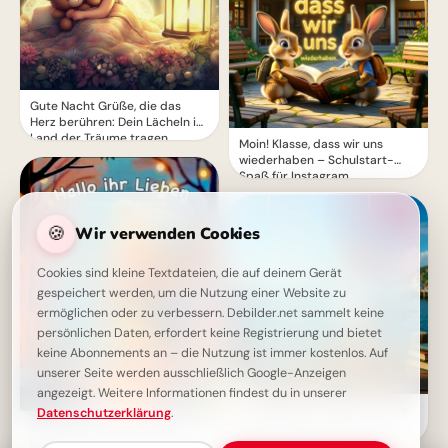
Gute Nacht Grüße, die das
Herz berühren: Dein Lächeln ins
Land der Träume tragen.
Moin! Klasse, dass wir uns
wiederhaben – Schulstart-
Spaß für Instagram
🍪
Wir verwenden Cookies
Cookies sind kleine Textdateien, die auf deinem Gerät
gespeichert werden, um die Nutzung einer Website zu
ermöglichen oder zu verbessern. Debilder.net sammelt keine
persönlichen Daten, erfordert keine Registrierung und bietet
keine Abonnements an – die Nutzung ist immer kostenlos. Auf
unserer Seite werden ausschließlich Google-Anzeigen
angezeigt. Weitere Informationen findest du in unserer
Aufregender Schulstart: Neue
Datenschutzerklärung
.
Chancen für unvergessliche
Süßer Bär bringt liebevolle
TikTok-Momente!
Gute Nacht Grüße – Schlaf gut,