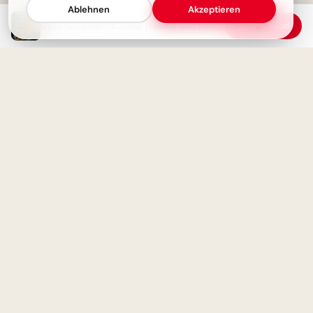
ihr Lieben!
Ablehnen
Akzeptieren
Cozy Gute Nacht: Süße Träume und Gemütlichkeit im Schlafmodus auf dem Mond
Download
Strahlende Augen: Starten wir
gemeinsam durch ins Schuljahr
– super für Instagram!
Magische Gute Nacht mit
Sternenlicht: Hoffnung für
deine Träume