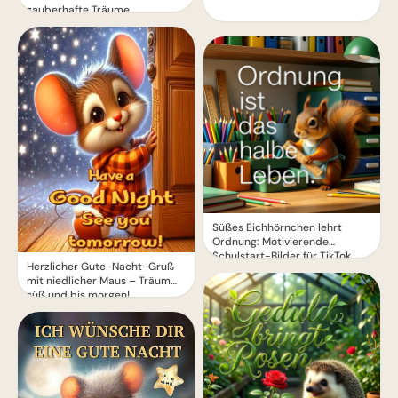
zauberhafte Träume
Süßes Eichhörnchen lehrt
Ordnung: Motivierende
Schulstart-Bilder für TikTok
Herzlicher Gute-Nacht-Gruß
mit niedlicher Maus – Träum
süß und bis morgen!