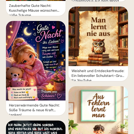
Schlafmodus auf dem Mond
Zauberhafte Gute Nacht:
Kuschelige Mäuse wünschen
süße Träume
Weisheit und Entdeckerfreude:
Ein liebevoller Schulstart-Gruß
für YouTube
Herzerwärmende Gute Nacht:
Süße Träume & neue Kraft
tanken!