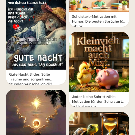
Schulstart-Motivation mit
Humor: Die besten Sprüche für
TikTok
Gute Nacht Bilder: Süße
Träume und sorgenfreie
Stunden wünsche ich dir!
Jeder kleine Schritt zählt:
Motivation für den Schulstart
auf Instagram.