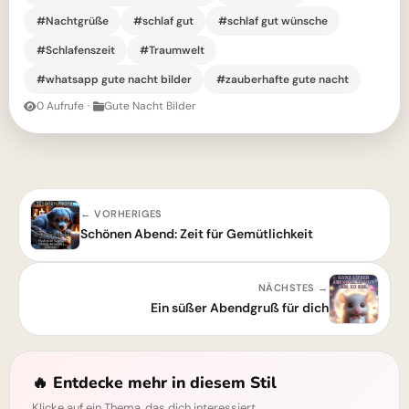
#Nachtgrüße
#schlaf gut
#schlaf gut wünsche
#Schlafenszeit
#Traumwelt
#whatsapp gute nacht bilder
#zauberhafte gute nacht
0 Aufrufe
·
Gute Nacht Bilder
← VORHERIGES
Schönen Abend: Zeit für Gemütlichkeit
NÄCHSTES →
Ein süßer Abendgruß für dich
🔥 Entdecke mehr in diesem Stil
Klicke auf ein Thema, das dich interessiert