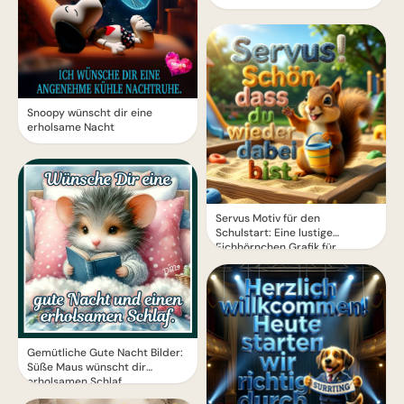
Snoopy wünscht dir eine
erholsame Nacht
Servus Motiv für den
Schulstart: Eine lustige
Eichhörnchen Grafik für
WhatsApp
Gemütliche Gute Nacht Bilder:
Süße Maus wünscht dir
erholsamen Schlaf