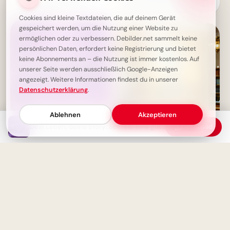
mit dem Leben umgehst,
inspirierender Schulstart für
macht dich aus.
deine Facebook-Timeline
Cookies sind kleine Textdateien, die auf deinem Gerät
gespeichert werden, um die Nutzung einer Website zu
ermöglichen oder zu verbessern. Debilder.net sammelt keine
persönlichen Daten, erfordert keine Registrierung und bietet
keine Abonnements an – die Nutzung ist immer kostenlos. Auf
unserer Seite werden ausschließlich Google-Anzeigen
angezeigt. Weitere Informationen findest du in unserer
Datenschutzerklärung
.
Ablehnen
Akzeptieren
Dein Leben, deine Story: Schreib eine gute Geschichte! ✍️
Download
Die klügsten Menschen wissen,
Wissen ist der Schlüssel -
was sie nicht wissen
Inspirierende Schulstart Bilder
für Telegram