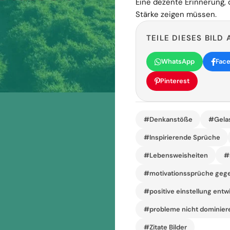
Eine dezente Erinnerung, d
Stärke zeigen müssen.
TEILE DIESES BILD 
WhatsApp
Fac
Pinterest
#Denkanstöße
#Gela
#Inspirierende Sprüche
#Lebensweisheiten
#
#motivationssprüche geg
#positive einstellung entw
#probleme nicht dominier
#Zitate Bilder