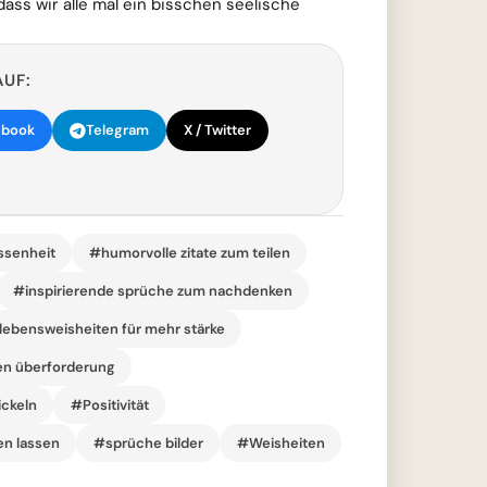
ass wir alle mal ein bisschen seelische
AUF:
ebook
Telegram
X / Twitter
ssenheit
#humorvolle zitate zum teilen
#inspirierende sprüche zum nachdenken
lebensweisheiten für mehr stärke
en überforderung
ickeln
#Positivität
en lassen
#sprüche bilder
#Weisheiten