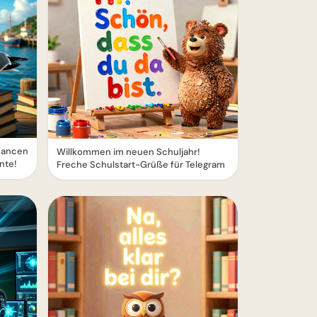
hancen
Willkommen im neuen Schuljahr!
nte!
Freche Schulstart-Grüße für Telegram