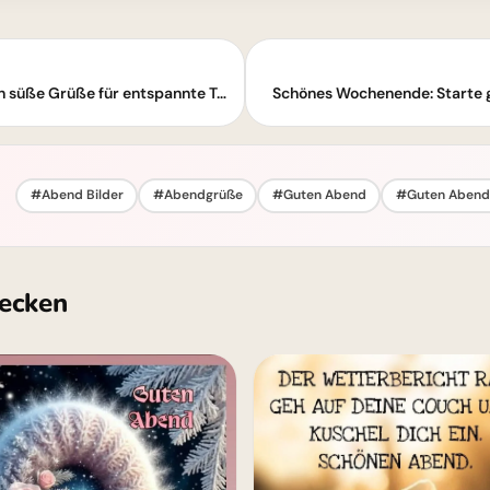
Sorgenfreies Wochenende: Mäuse senden süße Grüße für entspannte Tage.
Schönes Wochenende: Starte glü
#Abend Bilder
#Abendgrüße
#Guten Abend
#Guten Abend 
ecken