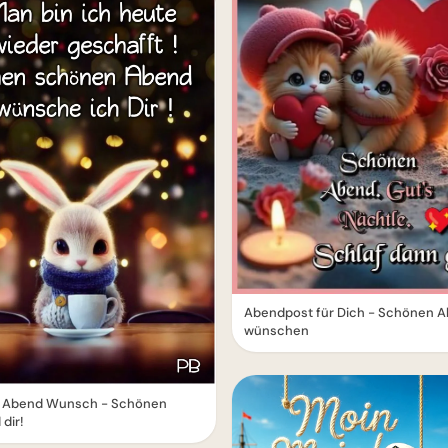
Abendpost für Dich - Schönen 
wünschen
 Abend Wunsch - Schönen
dir!