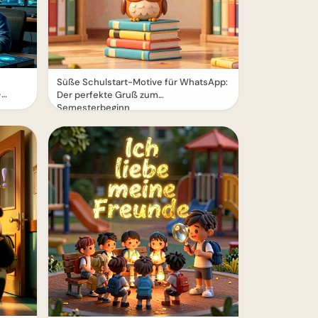
Süße Schulstart-Motive für WhatsApp:
–
Der perfekte Gruß zum
Semesterbeginn