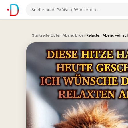
Suche
nach
Grüßen
und
Startseite
›
Guten Abend Bilder
›
Relaxten Abend wünsch
Bildern