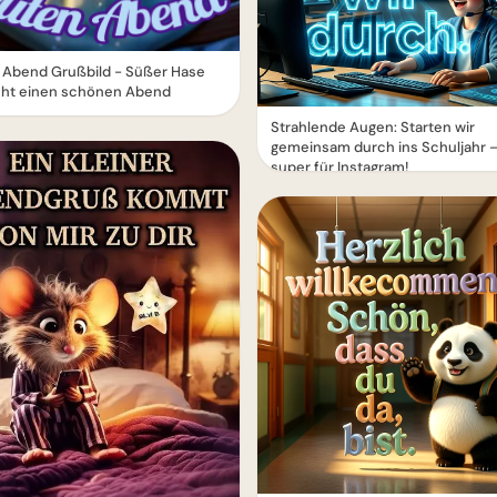
 Abend Grußbild - Süßer Hase
ht einen schönen Abend
Strahlende Augen: Starten wir
gemeinsam durch ins Schuljahr 
super für Instagram!