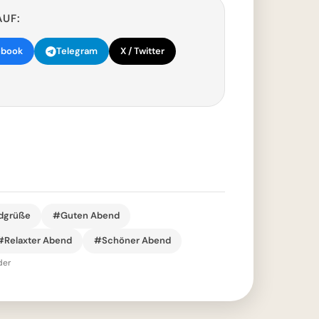
AUF:
ebook
Telegram
X / Twitter
dgrüße
#Guten Abend
#Relaxter Abend
#Schöner Abend
der