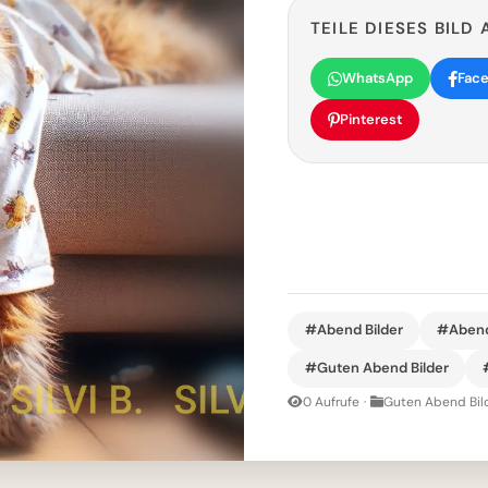
TEILE DIESES BILD 
WhatsApp
Fac
Pinterest
#Abend Bilder
#Aben
#Guten Abend Bilder
0 Aufrufe
·
Guten Abend Bil