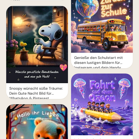
Genieße den Schulstart mit
diesen lustigen Bildern für
Instagram und dein Handy
Snoopy wünscht süße Träume:
Dein Gute Nacht Bild für
WhatsApp & Pinterest