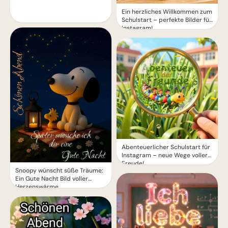
Ein herzliches Willkommen zum
Schulstart – perfekte Bilder für
Instagram!
Abenteuerlicher Schulstart für
Instagram – neue Wege voller
Freude!
Snoopy wünscht süße Träume:
Ein Gute Nacht Bild voller
Herzenswärme