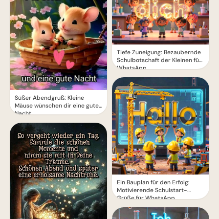
Tiefe Zuneigung: Bezaubernde
Schulbotschaft der Kleinen für
WhatsApp
Süßer Abendgruß: Kleine
Mäuse wünschen dir eine gute
Nacht
Ein Bauplan für den Erfolg:
Motivierende Schulstart-
Grüße für WhatsApp