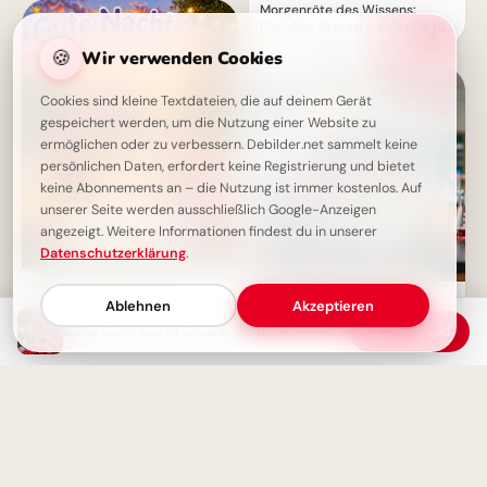
Morgenröte des Wissens:
Freudige Schulstart-Grüße für
Snapchat teilen
🍪
Wir verwenden Cookies
Cookies sind kleine Textdateien, die auf deinem Gerät
gespeichert werden, um die Nutzung einer Website zu
ermöglichen oder zu verbessern. Debilder.net sammelt keine
persönlichen Daten, erfordert keine Registrierung und bietet
keine Abonnements an – die Nutzung ist immer kostenlos. Auf
unserer Seite werden ausschließlich Google-Anzeigen
angezeigt. Weitere Informationen findest du in unserer
Datenschutzerklärung
.
Süße Gute Nacht Grüße:
Voller Freude zur Schule! Ein
Kuschelzeit mit Kätzchen und
Ablehnen
Akzeptieren
motivierender Spruch für dein
schönen Träumen
Süße Gute Nacht Grüße: Gemütlich machen und fein schlafen
Download
Pinterest