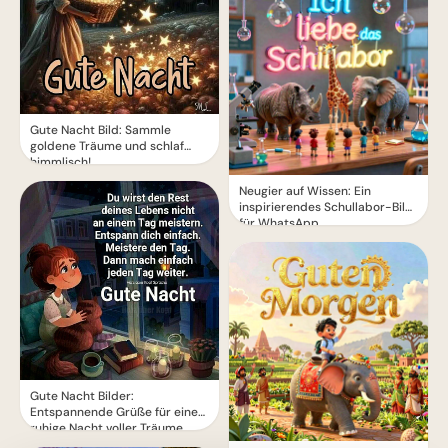
Gute Nacht Bild: Sammle
goldene Träume und schlaf
himmlisch!
Neugier auf Wissen: Ein
inspirierendes Schullabor-Bild
für WhatsApp
Gute Nacht Bilder:
Entspannende Grüße für eine
ruhige Nacht voller Träume