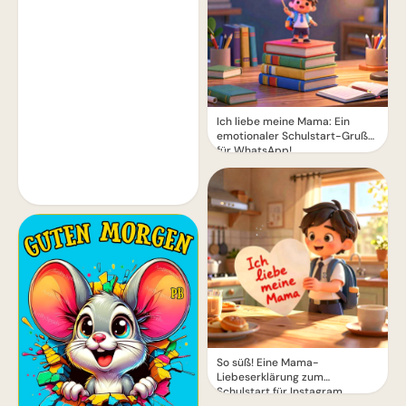
Ich liebe meine Mama: Ein
emotionaler Schulstart-Gruß
für WhatsApp!
So süß! Eine Mama-
Liebeserklärung zum
Schulstart für Instagram