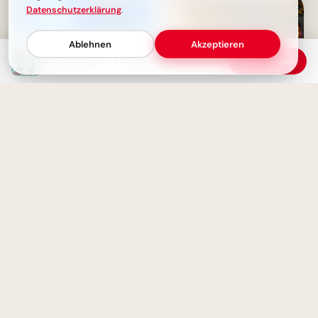
Datenschutzerklärung
.
Ablehnen
Akzeptieren
Guten Morgen - Entspannt in den Donnerstag starten
Download
Happy Donnerstag! Der Freitag
Bildung beginnt jetzt:
ist fast da!
Spannende Schulerlebnisse für
Snapchat!