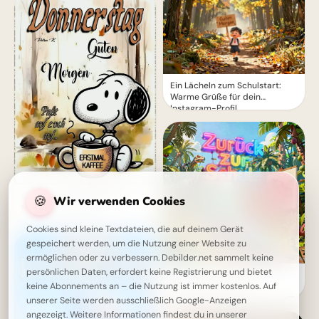
Ein Lächeln zum Schulstart:
Warme Grüße für dein
Instagram-Profil
Schönen Donnerstag! Guten
🍪
Wir verwenden Cookies
Morgen mit Snoopy
Cookies sind kleine Textdateien, die auf deinem Gerät
gespeichert werden, um die Nutzung einer Website zu
ermöglichen oder zu verbessern. Debilder.net sammelt keine
persönlichen Daten, erfordert keine Registrierung und bietet
Ein witziger Start ins
Schulleben: Lustige
keine Abonnements an – die Nutzung ist immer kostenlos. Auf
Abenteuerbilder für Instagram
unserer Seite werden ausschließlich Google-Anzeigen
angezeigt. Weitere Informationen findest du in unserer