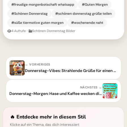
#freudige morgenbotschaft whatsapp
#Guten Morgen
#Schönen Donnerstag
#schönen donnerstag grüße teilen
#süße tiermotive guten morgen
#wochenende naht
4 Aufrufe
·
Schönen Donnerstag Bilder
← VORHERIGES
Donnerstag-Vibes: Strahlende Grüße für einen entspannten Start ins Fast-Wochenende
NÄCHSTES →
Donnerstag-Morgen: Hase und Kaffee wecken die Vorfreude aufs Wochenende!
🔥 Entdecke mehr in diesem Stil
Klicke auf ein Thema, das dich interessiert