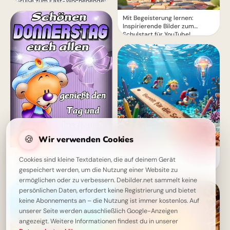
Grüße zum Fast-Wochenende!
Mit Begeisterung lernen:
Inspirierende Bilder zum
Schulstart für YouTube!
🍪
Wir verwenden Cookies
Voller Vorfreude in ein neues
Donnerstag lächelt: Genieße
Cookies sind kleine Textdateien, die auf deinem Gerät
Abenteuer: Schulstart Grüße
den Tag und spüre die Nähe
gespeichert werden, um die Nutzung einer Website zu
für WhatsApp
des Wochenendes!
ermöglichen oder zu verbessern. Debilder.net sammelt keine
persönlichen Daten, erfordert keine Registrierung und bietet
keine Abonnements an – die Nutzung ist immer kostenlos. Auf
unserer Seite werden ausschließlich Google-Anzeigen
angezeigt. Weitere Informationen findest du in unserer