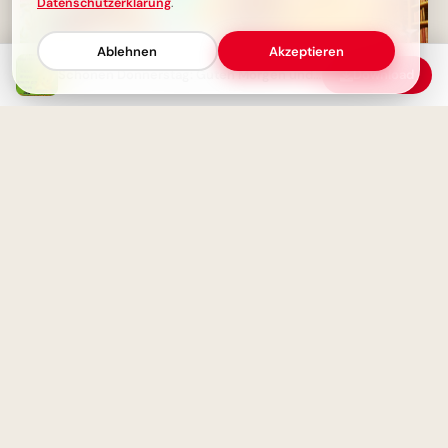
Datenschutzerklärung
.
Ablehnen
Akzeptieren
Schönen Donnerstag: Guten Morgen und viel Glück
Download
Auf in ein neues Abenteuer!
Schulstart-Motive für
Facebook-Posts
Schönen Donnerstag! Guten
Morgen, süße Grüße
Ein farbenfroher Flug in ein
neues Schuljahr: Emotionale
Bilder für Instagram