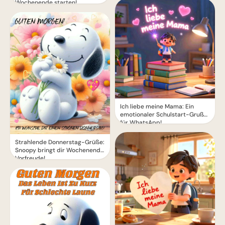
Wochenende starten!
Ich liebe meine Mama: Ein
emotionaler Schulstart-Gruß
für WhatsApp!
Strahlende Donnerstag-Grüße:
Snoopy bringt dir Wochenend-
Vorfreude!