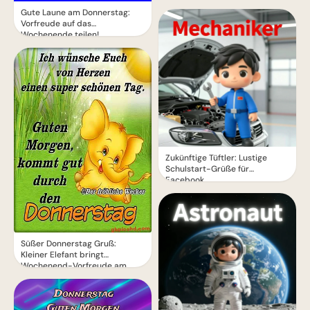
Gute Laune am Donnerstag:
Vorfreude auf das
Wochenende teilen!
Zukünftige Tüftler: Lustige
Schulstart-Grüße für
Facebook
Süßer Donnerstag Gruß:
Kleiner Elefant bringt
Wochenend-Vorfreude am
Morgen