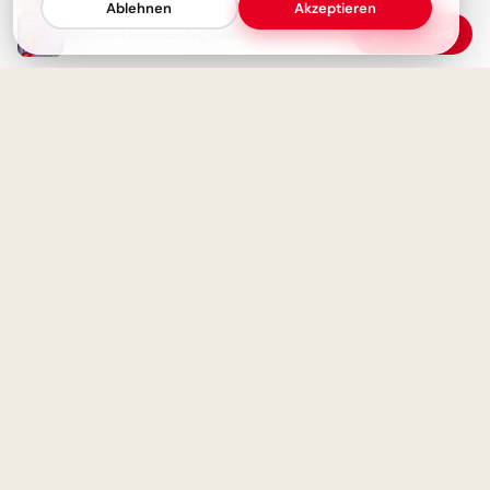
Ablehnen
Akzeptieren
Schönen Donnerstag Bilder - Guten Morgen Gruß mit Mickey & Minnie
Download
Donnerstag-Vibes: Strahlende
Grüße für einen entspannten
Start ins Fast-Wochenende
Lernen ist Leben: Inspirierende
Gedanken zum Schulstart für
WhatsApp.
Donnerstag Morgen: Mit
diesem Gruß winkt das