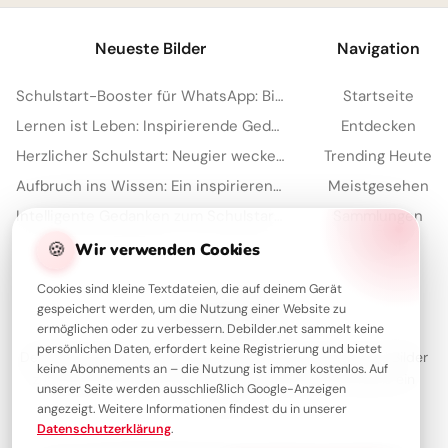
Neueste Bilder
Navigation
Schulstart-Booster für WhatsApp: Bildung kennt wirklich keine Grenzen!
Startseite
Lernen ist Leben: Inspirierende Gedanken zum Schulstart für WhatsApp.
Entdecken
Herzlicher Schulstart: Neugier wecken für YouTube und mehr Freude
Trending Heute
Aufbruch ins Wissen: Ein inspirierender Schulstart Gruß für Pinterest
Meistgesehen
Intelligente Gedanken zum Schulstart – dein Motivations-Kick für Instagram
Sammlungen
Artikel
🍪
Wir verwenden Cookies
Cookies sind kleine Textdateien, die auf deinem Gerät
gespeichert werden, um die Nutzung einer Website zu
Über Debilder
ermöglichen oder zu verbessern. Debilder.net sammelt keine
persönlichen Daten, erfordert keine Registrierung und bietet
Debilder ist deine Plattform für die schönsten Grüße und Bilder
keine Abonnements an – die Nutzung ist immer kostenlos. Auf
zum Teilen. Entdecke unsere Sammlung und verschenke ein
unserer Seite werden ausschließlich Google-Anzeigen
Lächeln!
angezeigt. Weitere Informationen findest du in unserer
Datenschutzerklärung
.