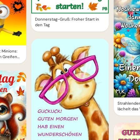
Donnerstag-Gruß: Froher Start in
den Tag
 Minions:
 Greifen
Strahlender
lächelt da