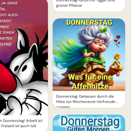
Donnerstag-Gruß mit Tigger und
grüner Pflanze
Donnerstag: Gelassen durch die
Hitze zur Wochenend-Vorfreude
cruisen
 Donnerstag! Arbeit ist
Freizeit ist auch toll