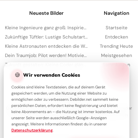
Neueste Bilder
Navigation
Kleine Ingenieure ganz groß: Inspirierende Schulstart-Bilder für WhatsApp!
Startseite
Zukünftige Tüftler: Lustige Schulstart-Grüße für Facebook
Entdecken
Kleine Astronauten entdecken die Welt: Schulstart-Bilder für YouTube
Trending Heute
Dein Traumjob: Pilot werden! Motivierende Bilder für YouTube
Meistgesehen
Zukunft gestalten: Kleine Coder glänzen für Instagram
Sammlungen
Artikel
🍪
Wir verwenden Cookies
Cookies sind kleine Textdateien, die auf deinem Gerät
gespeichert werden, um die Nutzung einer Website zu
Über Debilder
ermöglichen oder zu verbessern. Debilder.net sammelt keine
persönlichen Daten, erfordert keine Registrierung und bietet
Debilder ist deine Plattform für die schönsten Grüße und Bilder
keine Abonnements an – die Nutzung ist immer kostenlos. Auf
zum Teilen. Entdecke unsere Sammlung und verschenke ein
unserer Seite werden ausschließlich Google-Anzeigen
Lächeln!
angezeigt. Weitere Informationen findest du in unserer
Datenschutzerklärung
.