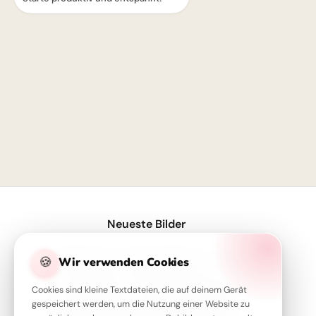
1
Neueste Bilder
Volle Power für den Schulstart – coole Sprüche für TikTok!
🍪
Wir verwenden Cookies
Servus Motiv für den Schulstart: Eine lustige Eichhörnchen Grafik für WhatsApp
Cookies sind kleine Textdateien, die auf deinem Gerät
Ein Super-Start in die Schule! Tolle Bilder für Pinterest zum Teilen.
gespeichert werden, um die Nutzung einer Website zu