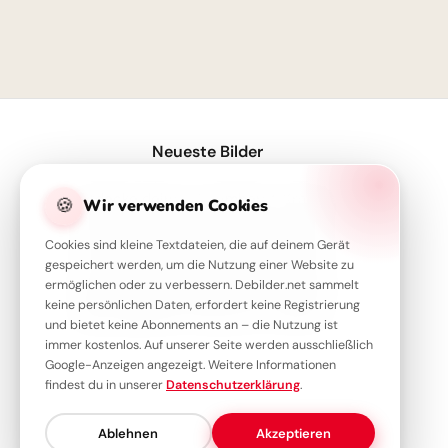
1
Neueste Bilder
Entdecke deinen Traumberuf: Krankenpfleger-Inspiration für Instagram!
🍪
Wir verwenden Cookies
Traumberuf Zahnarzt: Inspirierendes Bild für WhatsApp-Schüler zum Start
Cookies sind kleine Textdateien, die auf deinem Gerät
Ein kleiner Chirurg mit großen Zielen: Witzige Schulstart-Grüße für WhatsApp!
gespeichert werden, um die Nutzung einer Website zu
ermöglichen oder zu verbessern. Debilder.net sammelt
Kleine Helden, große Träume: Inspirierende Arztbilder für WhatsApp.
keine persönlichen Daten, erfordert keine Registrierung
Kleine Elektriker Träume für TikTok: Berufe entdecken mit Herz
und bietet keine Abonnements an – die Nutzung ist
immer kostenlos. Auf unserer Seite werden ausschließlich
Google-Anzeigen angezeigt. Weitere Informationen
findest du in unserer
Datenschutzerklärung
.
Ablehnen
Akzeptieren