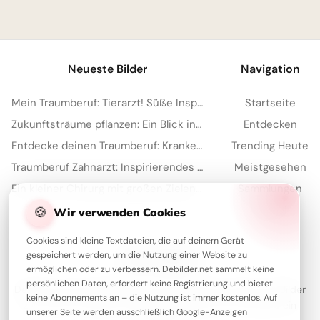
1
Neueste Bilder
Navigation
Mein Traumberuf: Tierarzt! Süße Inspiration für Kinder auf TikTok.
Startseite
Zukunftsträume pflanzen: Ein Blick in den Apothekerberuf für Instagram
Entdecken
Entdecke deinen Traumberuf: Krankenpfleger-Inspiration für Instagram!
Trending Heute
Traumberuf Zahnarzt: Inspirierendes Bild für WhatsApp-Schüler zum Start
Meistgesehen
Ein kleiner Chirurg mit großen Zielen: Witzige Schulstart-Grüße für WhatsApp!
Sammlungen
Artikel
🍪
Wir verwenden Cookies
Cookies sind kleine Textdateien, die auf deinem Gerät
gespeichert werden, um die Nutzung einer Website zu
Über Debilder
ermöglichen oder zu verbessern. Debilder.net sammelt keine
persönlichen Daten, erfordert keine Registrierung und bietet
Debilder ist deine Plattform für die schönsten Grüße und Bilder
keine Abonnements an – die Nutzung ist immer kostenlos. Auf
zum Teilen. Entdecke unsere Sammlung und verschenke ein
unserer Seite werden ausschließlich Google-Anzeigen