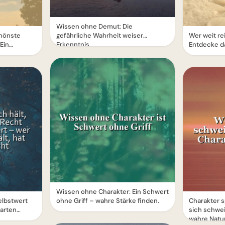
Wissen ohne Demut: Die
chönste
gefährliche Wahrheit weiser
Wer weit rei
Ein
Erkenntnis
Entdecke da
Wissen ohne Charakter: Ein Schwert
elbstwert
ohne Griff – wahre Stärke finden.
Charakter s
arten
sich schwei
wahre Natur