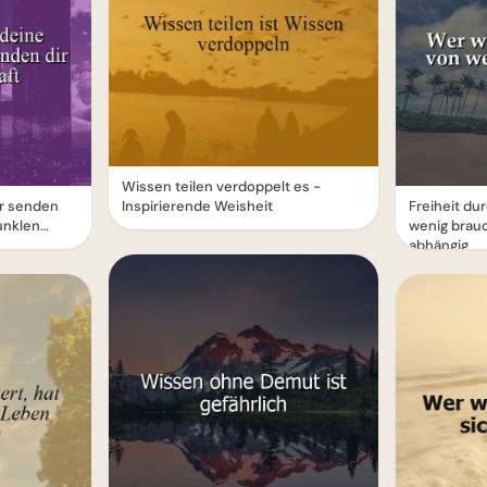
Wissen teilen verdoppelt es -
r senden
Inspirierende Weisheit
Freiheit d
dunklen
wenig brauc
abhängig