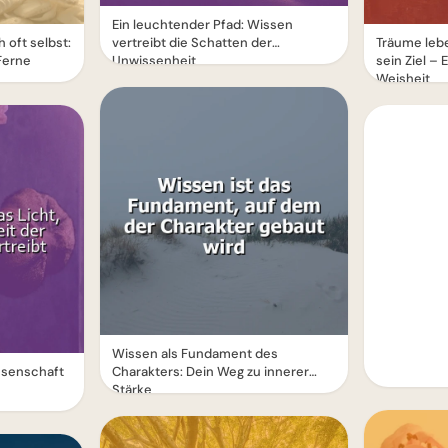
Ein leuchtender Pfad: Wissen
h oft selbst:
vertreibt die Schatten der
Träume lebe
Ferne
Unwissenheit
sein Ziel – 
Weisheit
Wissen als Fundament des
issenschaft
Charakters: Dein Weg zu innerer
Stärke