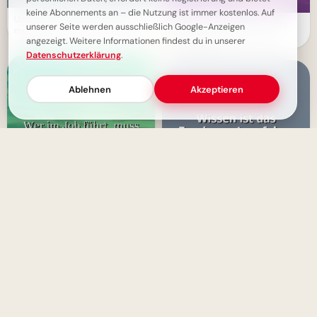
keine Abonnements an – die Nutzung ist immer kostenlos. Auf
Umwege zum Erfolg: Manchmal
Ein leuchtender Pfad: Wissen
unserer Seite werden ausschließlich Google-Anzeigen
muss man einen anderen Weg
vertreibt die Schatten der
angezeigt. Weitere Informationen findest du in unserer
wählen
Unwissenheit
Datenschutzerklärung
.
Ablehnen
Akzeptieren
Selbstführung ist der Schlüssel
Wissen als Fundament des
zum Erfolg
Charakters: Dein Weg zu innerer
Stärke