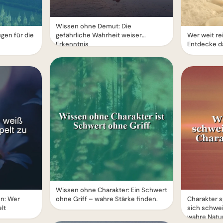
Wissen ohne Demut: Die
ugen für die
gefährliche Wahrheit weiser
Wer weit rei
Erkenntnis
Entdecke da
Wissen ohne Charakter: Ein Schwert
n: Wer
ohne Griff – wahre Stärke finden.
Charakter s
lt
sich schwei
wahre Natur