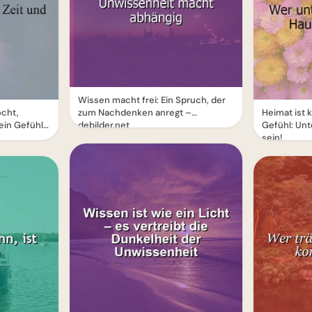
Wissen macht frei: Ein Spruch, der
ocht,
zum Nachdenken anregt –
Heimat ist 
ein Gefühl
debilder.net
Gefühl: Unt
sein!