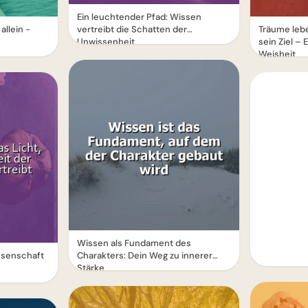
Ein leuchtender Pfad: Wissen
allein -
vertreibt die Schatten der
Träume lebe
Unwissenheit
sein Ziel – 
Weisheit
Wissen als Fundament des
issenschaft
Charakters: Dein Weg zu innerer
Stärke