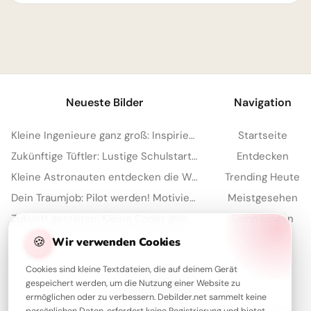
Neueste Bilder
Navigation
Kleine Ingenieure ganz groß: Inspirierende Schulstart-Bilder für WhatsApp!
Startseite
Zukünftige Tüftler: Lustige Schulstart-Grüße für Facebook
Entdecken
Kleine Astronauten entdecken die Welt: Schulstart-Bilder für YouTube
Trending Heute
Dein Traumjob: Pilot werden! Motivierende Bilder für YouTube
Meistgesehen
Zukunft gestalten: Kleine Coder glänzen für Instagram
Sammlungen
Artikel
🍪
Wir verwenden Cookies
Cookies sind kleine Textdateien, die auf deinem Gerät
gespeichert werden, um die Nutzung einer Website zu
Über Debilder
ermöglichen oder zu verbessern. Debilder.net sammelt keine