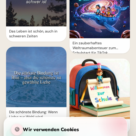
Das Leben ist schön, auch in
schweren Zeiten
Ein zauberhaftes
Weltraumabenteuer zum
Schulstart für TikTok
Die schönste Bindung: Wenn
Liebe zur Wahl wird
Ein herzliches Willkommen zum
🍪
Wir verwenden Cookies
Schulstart – perfekte Bilder für
Instagram!